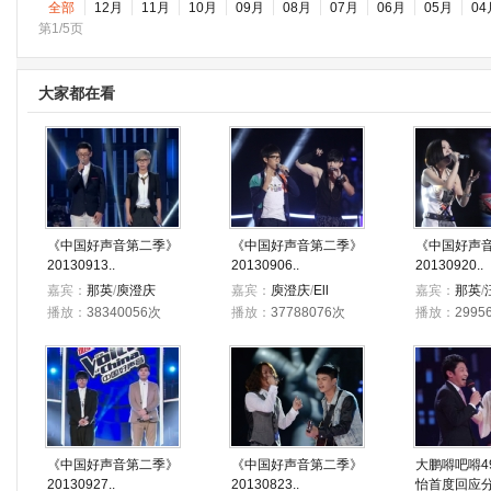
全部
12月
11月
10月
09月
08月
07月
06月
05月
04
第1/5页
大家都在看
《中国好声音第二季》
《中国好声音第二季》
《中国好声
20130913..
20130906..
20130920..
嘉宾：
那英
/
庾澄庆
嘉宾：
庾澄庆
/
Ell
嘉宾：
那英
/
播放：
38340056次
播放：
37788076次
播放：
2995
《中国好声音第二季》
《中国好声音第二季》
大鹏嘚吧嘚4
20130927..
20130823..
怡首度回应分