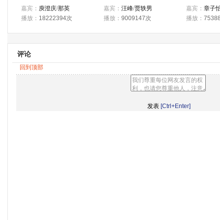
嘉宾：
庾澄庆
/
那英
嘉宾：
汪峰
/
贾轶男
嘉宾：
章子
播放：
18222394次
播放：
9009147次
播放：
7538
评论
回到顶部
[Ctrl+Enter]