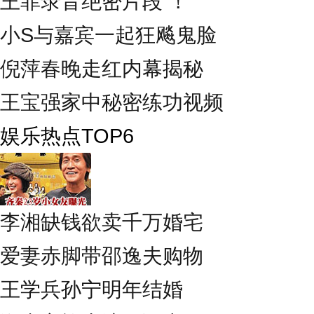
王菲录音绝密片段 ！
小S与嘉宾一起狂飚鬼脸
倪萍春晚走红内幕揭秘
王宝强家中秘密练功视频
娱乐热点TOP6
李湘缺钱欲卖千万婚宅
爱妻赤脚带邵逸夫购物
王学兵孙宁明年结婚