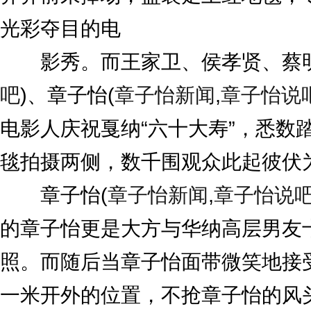
光彩夺目的电
影秀。而王家卫、侯孝贤、蔡
吧
)
、章子怡
(
章子怡新闻
,
章子怡说
电影人庆祝戛纳“六十大寿”，悉数
毯拍摄两侧，数千围观众此起彼伏
章子怡
(
章子怡新闻
,
章子怡说
的章子怡更是大方与华纳高层男友
照。而随后当章子怡面带微笑地接
一米开外的位置，不抢章子怡的风