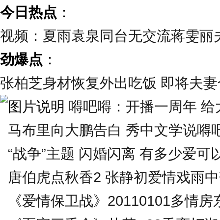
今日热点
：
视频：夏雨袁泉同台无交流蒋雯丽
劲爆点
：
张柏芝身材恢复外出吃饭 即将夫妻合
嘚吧嘚：开播一周年 给大
马布里向大鹏告白 秀中文学说嘚
“战争”主题 闪婚闪离 有多少爱可
唐伯虎点秋香2 张静初爱情戏雨
《爱情保卫战》20110101多情房