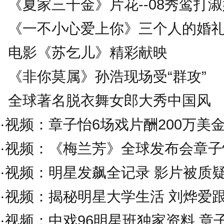
《夏家三千金》片花--08秀鸾打
《一不小心爱上你》三个人的婚
电影《苏乞儿》精彩献映
《非你莫属》孙浩现场受“群攻”
全球著名脱衣舞女郎大秀中国风
·
视频：章子怡6场戏片酬200万美
·
视频：《梅兰芳》全球发布会章
·
视频：明星发飙全记录 影片被质
·
视频：揭秘明星大学生活 刘烨爱
·
视频：中戏96明星班独家资料 章