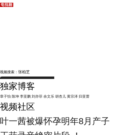
视频搜索：
独家博客
章子怡
陈坤
李亚鹏
刘亦菲
余文乐
胡杏儿
黄宗泽
归亚蕾
视频社区
叶一茜被爆怀孕明年8月产子