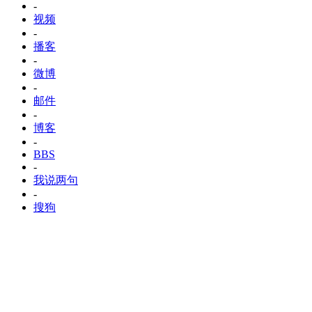
-
视频
-
播客
-
微博
-
邮件
-
博客
-
BBS
-
我说两句
-
搜狗
首 页
娱乐新闻
综艺
高清影视