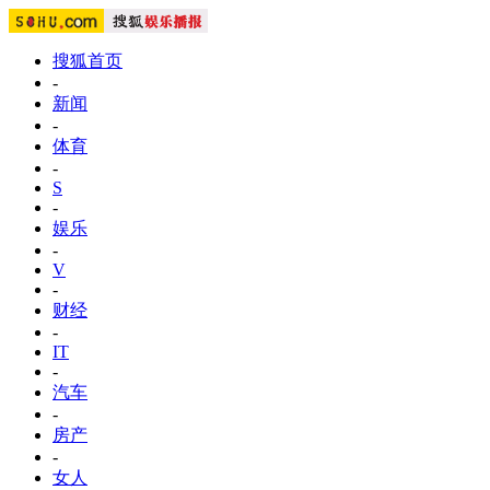
搜狐首页
-
新闻
-
体育
-
S
-
娱乐
-
V
-
财经
-
IT
-
汽车
-
房产
-
女人