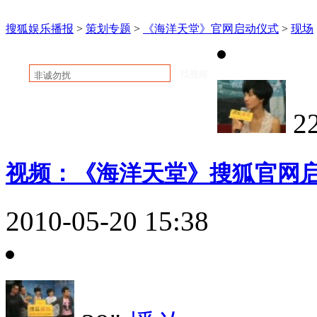
搜狐原创：
明星在线
|
潮流实验室
|
大鹏嘚吧嘚
|
独家新闻
搜狐娱乐播报
>
策划专题
>
《海洋天堂》官网启动仪式
>
现场
综艺：
快乐大本营
|
康熙来了
|
非诚勿扰
|
幸福魔
2
视频：《海洋天堂》搜狐官网
2010-05-20 15:38