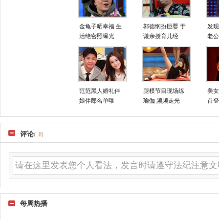
金龟子晒幸福 生
郭德纲扮巨婴 于
发现
活绝密照曝光
谦亲授育儿经
老公
范范黑人婚礼伴
腿模节目现场练
美女
娘伴郎名单曝
瑜伽 频频走光
首登
评论
(
0
)
每周热播