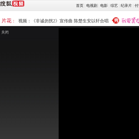
首页
|
电视剧
|
电影
|
综艺
|
纪录片
|
付
片花
：
视频：《非诚勿扰2》宣传曲 陈楚生安以轩合唱
关闭