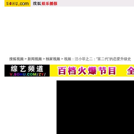
首 页
搜狐原创：
明星在线
|
潮流实验室
|
大鹏嘚吧嘚
|
大周五影聚院
综艺：
快乐大本营
|
康熙来了
|
非诚勿扰
|
幸福魔方
|
我们约
搜狐视频
>
新闻视频
>
独家视频
> 视频：汪小菲之二：“富二代”的恋爱升级史