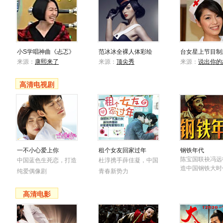
小S学唱神曲《忐忑》
范冰冰全裸人体彩绘
台女星上节目制
来源：
康熙来了
来源：
顶尖秀
来源：
说出你的
高清电视剧
一不小心爱上你
租个女友回家过年
钢铁年代
陈宝国联袂冯远
中国蓝色生死恋，打造
杜淳携手薛佳凝，中国
造中国钢铁大时
纯爱偶像剧
青春新势力
高清电影