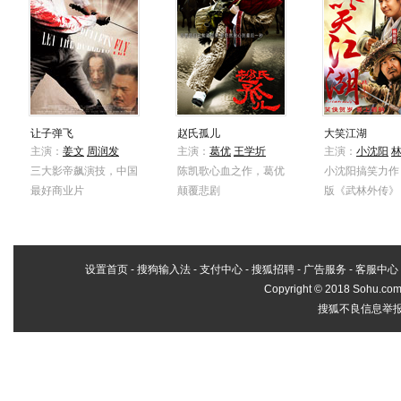
让子弹飞
赵氏孤儿
大笑江湖
主演：
姜文
周润发
主演：
葛优
王学圻
主演：
小沈阳
三大影帝飙演技，中国
陈凯歌心血之作，葛优
小沈阳搞笑力作
最好商业片
颠覆悲剧
版《武林外传》
设置首页
-
搜狗输入法
-
支付中心
-
搜狐招聘
-
广告服务
-
客服中心
Copyright
©
2018 Sohu.com 
搜狐不良信息举