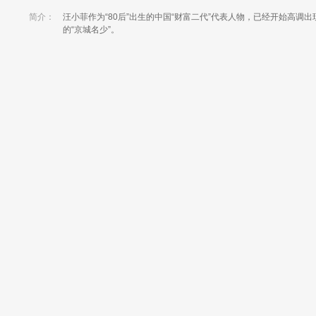
简介：
汪小菲作为“80后”出生的中国“财富二代”代表人物，已经开始高调
的“京城名少”。