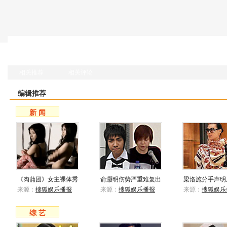
相关推荐
相关评论
编辑推荐
新 闻
《肉蒲团》女主裸体秀
俞灏明伤势严重难复出
梁洛施分手声明
来源：
搜狐娱乐播报
来源：
搜狐娱乐播报
来源：
搜狐娱乐
综 艺