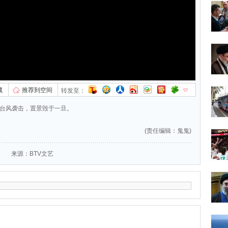
藏
推荐到空间
转发至：
遇台风袭击，置景毁于一旦。
(责任编辑：鬼鬼)
来源：BTV文艺