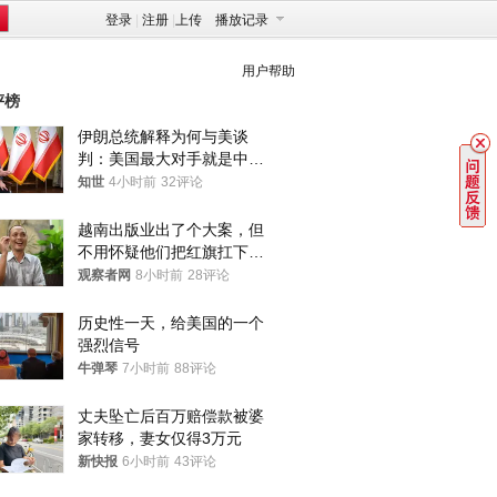
登录
|
注册
|
上传
播放记录
用户帮助
评榜
伊朗总统解释为何与美谈
判：美国最大对手就是中
国，但他们也在对话
知世
4小时前
32评论
越南出版业出了个大案，但
不用怀疑他们把红旗扛下去
的决心
观察者网
8小时前
28评论
历史性一天，给美国的一个
强烈信号
牛弹琴
7小时前
88评论
丈夫坠亡后百万赔偿款被婆
家转移，妻女仅得3万元
新快报
6小时前
43评论