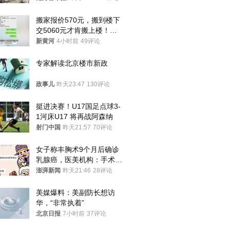
搬家报价570元，搬到楼下
交5060元才肯搬上楼！女
子傻眼了……
新黄河
4小时前
49评论
专家解读北京楼市新政
政事儿
昨天23:47
130评论
挺进决赛！U17国足点球3-
1河床U17 将再战阿森纳
射门中国
昨天21:57
70评论
女子称丰胸术9个月后确诊
乳腺癌，医美机构：手术不
可能引发癌症，建议走司法
澎湃新闻
昨天21:46
28评论
途径
美媒爆料：美副防长想访
华，“非常执着”
北京日报
7小时前
37评论