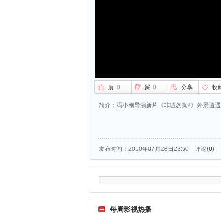
顶
0
踩
0
分享
收
简介：
冯小刚导演新片《非诚勿扰2》外景遭
发布时间：2010年07月28日23:50
评论(
0
)
每周影视热播