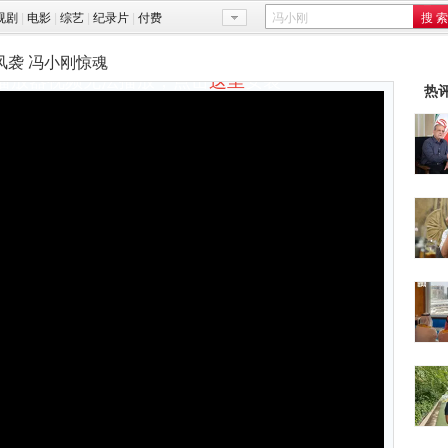
视剧
|
电影
|
综艺
|
纪录片
|
付费
风袭 冯小刚惊魂
sh播放器视频无法播放，点击
这里
安装
热