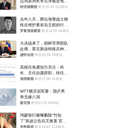
总局原局长李云泽被罢免全
国人大代表
经济观察报
昨天16:24
112评论
去年八月，两位海警战士牺
牲在维护黄岩岛主权的行动
中
罗富强观察室
昨天14:55
84评论
大决战来了，朝鲜导弹部队
赴俄，普京新设特殊兵种，
76岁老将扛旗
虚怀论语
昨天10:28
28评论
高校任免通知引关注：科
长、主任自愿辞职，转任思
政辅导员
澎湃新闻
昨天17:00
31评论
WTT横滨冠军赛：国乒男
单无缘八强
新京报
昨天21:16
64评论
鸿蒙智行被曝删除“竹知
了”风波公告后又恢复 官媒
曾力挺：劝华为要大度的，
有料新语
昨天16:07
213评论