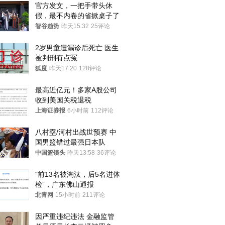
官方发文，一把手带头休
假，最不内卷的省掀桌子了
智谷趋势
昨天15:32
25评论
2岁男童遭漏诊后死亡 医生
被判刑有点冤
狐度
昨天17:20
128评论
最高近亿元！多家A股公司
收到美国关税退税
上海证券报
6小时前
112评论
八村塁/河村出战世预赛 中
国男篮错过最强日本队
中国篮镜头
昨天13:58
36评论
“前13名被淘汰，后5名进体
检”，广东佛山通报
北青网
15小时前
211评论
因严重违纪违法 金融监管