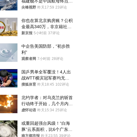
福建舰不是中国航母终点，
而是新起点！
尖锋视野
昨天17:59
23评论
你也在算北京购房账？公积
金最高340万，非京籍社保
1年
新京报
5小时前
37评论
中企告美国防部，“初步胜
利”
观察者网
7小时前
28评论
国乒男单全军覆没！4人出
战WTT横滨冠军赛均无缘
八强
搜狐体育
昨天18:45
102评论
北约学者：对乌克兰的斩首
行动终于开始，几个月内乌
将投降
虚怀论语
昨天15:34
25评论
或重回超强台风级！“白海
豚”云系面积，比6个广东还
大！深圳官方：注意这件事
南方都市报
昨天23:55
39评论