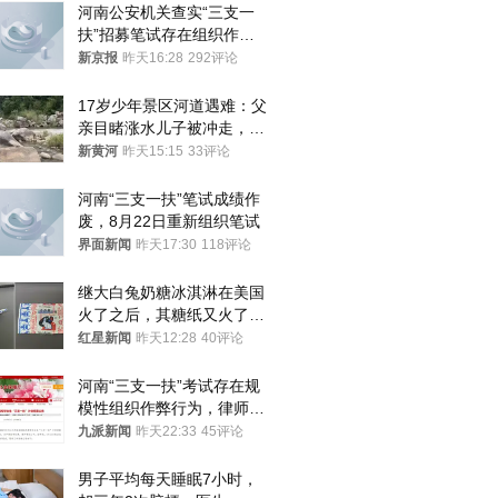
河南公安机关查实“三支一
扶”招募笔试存在组织作弊
犯罪行为
新京报
昨天16:28
292评论
17岁少年景区河道遇难：父
亲目睹涨水儿子被冲走，当
地排除上游泄洪，家属盼厘
新黄河
昨天15:15
33评论
清责任
河南“三支一扶”笔试成绩作
废，8月22日重新组织笔试
界面新闻
昨天17:30
118评论
继大白兔奶糖冰淇淋在美国
火了之后，其糖纸又火了！
海外博主盛赞：平面设计经
红星新闻
昨天12:28
40评论
典之作
河南“三支一扶”考试存在规
模性组织作弊行为，律师：
涉嫌非法获取国家秘密罪等
九派新闻
昨天22:33
45评论
罪名
男子平均每天睡眠7小时，