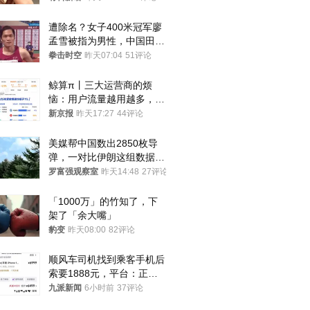
你们适不适合？
遭除名？女子400米冠军廖
孟雪被指为男性，中国田协
默不作声
拳击时空
昨天07:04
51评论
鲸算π丨三大运营商的烦
恼：用户流量越用越多，收
入却越来越少
新京报
昨天17:27
44评论
美媒帮中国数出2850枚导
弹，一对比伊朗这组数据，
发现出大事了
罗富强观察室
昨天14:48
27评论
「1000万」的竹知了，下
架了「余大嘴」
豹变
昨天08:00
82评论
顺风车司机找到乘客手机后
索要1888元，平台：正和
司机沟通协商
九派新闻
6小时前
37评论