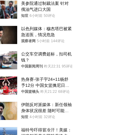
美参院通过制裁法案 针对
俄油气进口大国
知世
6小时前
50评论
以色列媒体：穆杰塔巴被紧
急送医，情况危急
观察者网
5小时前
144评论
公交车空调费超标，扣司机
钱？
中国新闻周刊
昨天22:31
95评论
热身赛-张子宇24+11杨舒
予12分 中国女篮擒尼日利
亚
中国篮镜头
昨天21:22
68评论
伊朗反对派媒体：新任领袖
身体状况很差 随时可能离
世
知世
4小时前
32评论
福特号吓得冒冷汗！美媒：