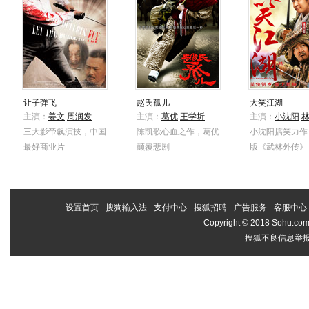
让子弹飞
赵氏孤儿
大笑江湖
主演：
姜文
周润发
主演：
葛优
王学圻
主演：
小沈阳
三大影帝飙演技，中国
陈凯歌心血之作，葛优
小沈阳搞笑力作
最好商业片
颠覆悲剧
版《武林外传》
设置首页
-
搜狗输入法
-
支付中心
-
搜狐招聘
-
广告服务
-
客服中心
Copyright
©
2018 Sohu.com 
搜狐不良信息举