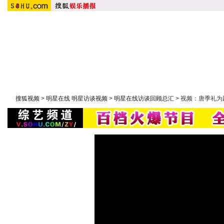
首 页
搜狐原创：
明星在线
|
潮流实验室
|
大鹏嘚吧嘚
|
大周五影聚院
综艺：
快乐大本营
|
康熙来了
|
非诚勿扰
|
幸福魔方
|
我们约
搜狐视频
>
明星在线 明星访谈视频
>
明星在线访谈回顾总汇
> 视频：唐季礼