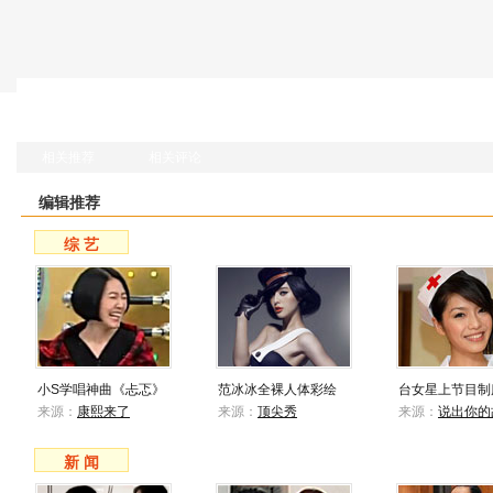
相关推荐
相关评论
编辑推荐
综 艺
小S学唱神曲《忐忑》
范冰冰全裸人体彩绘
台女星上节目制
来源：
康熙来了
来源：
顶尖秀
来源：
说出你的
新 闻