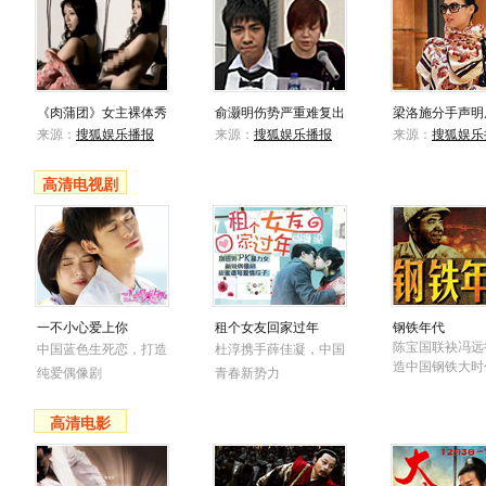
《肉蒲团》女主裸体秀
俞灏明伤势严重难复出
梁洛施分手声明
来源：
搜狐娱乐播报
来源：
搜狐娱乐播报
来源：
搜狐娱乐
高清电视剧
一不小心爱上你
租个女友回家过年
钢铁年代
陈宝国联袂冯远
中国蓝色生死恋，打造
杜淳携手薛佳凝，中国
造中国钢铁大时
纯爱偶像剧
青春新势力
高清电影