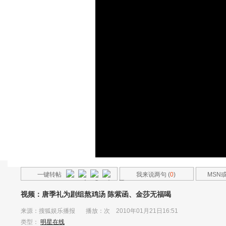
一键转帖
我来说两句 (
0
)
MSN
友
视频：唐季礼为剧组熬鸡汤 陈紫函、金莎无福喝
来源：
搜狐娱乐播报
播放：
次 2010年01月21日16:51
类型：
明星在线