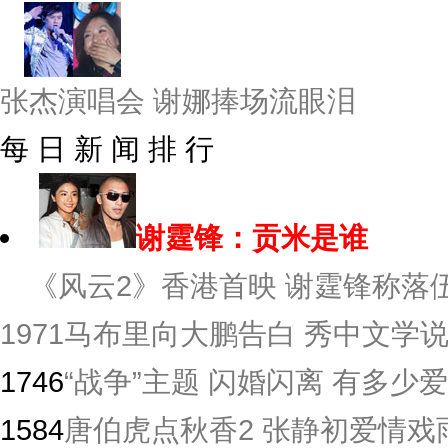
张杰演唱会 谢娜捧场流眼泪
每 日 新 闻 排 行
谢霆锋：贡米是谁
《风云2》香港首映 谢霆锋称落伍
1971
马布里向大鹏告白 秀中文学
1746
“战争”主题 闪婚闪离 有多少爱
1584
唐伯虎点秋香2 张静初爱情戏