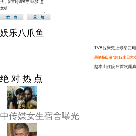
娱乐八爪鱼
TVB台庆
史上最昂贵
周笔畅出演“2012末日大
赵本山住院后首次露
绝 对 热 点
中传媒女生宿舍曝光