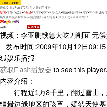
搜狐
ChinaRen
17173
焦点房地产
搜狗
新闻
-
体育
-
S
-
娱乐
-
V
-
财经
-
IT
-
汽车
-
房产
-
家居
-
女人
-
视频
-
播客
-
邮件
-
博客
-
BBS
-
我说两句
娱乐新闻视频 搜狐娱乐视频播报
>
策划专题
>
嫣然天使基金阿里医疗行
视频：李亚鹏饿急大吃刀削面 无
发布时间:2009年10月12日09:15
狐娱乐播报
获取Flash播放器
to see this player
内容介绍：
行程近1万8千里，翻过雪山，越
疆最边缘地区的孩童，嫣然天使基