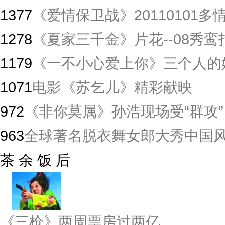
1377
《爱情保卫战》20110101
1278
《夏家三千金》片花--08秀鸾
1179
《一不小心爱上你》三个人的
1071
电影《苏乞儿》精彩献映
972
《非你莫属》孙浩现场受“群攻”
963
全球著名脱衣舞女郎大秀中国
茶 余 饭 后
《三枪》两周票房过两亿