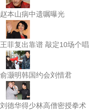
赵本山病中遗嘱曝光
王菲复出靠谱 敲定10场个唱
俞灏明韩国约会刘惜君
刘德华得少林高僧密授拳术