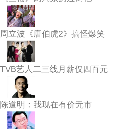
周立波《唐伯虎2》搞怪爆笑
TVB艺人二三线月薪仅四百元
陈道明：我现在有价无市