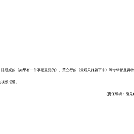
陈珊妮的《如果有一件事是重要的》、黄立行的《最后只好躺下来》等专辑都显得特
的视频报道。
(责任编辑：鬼鬼)