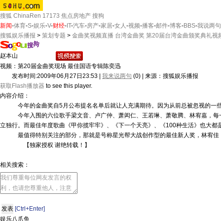
搜狐
ChinaRen
17173
焦点房地产
搜狗
新闻
-
体育
-
S
-
娱乐
-
V
-
财经
-
IT
-
汽车
-
房产
-
家居
-
女人
-
视频
-
播客
-
邮件
-
博客
-
BBS
-
我说两句
搜狐娱乐播报
>
策划专题
>
金曲奖视频直播 台湾金曲奖 第20届台湾金曲颁奖典礼视
视频：第20届金曲奖现场 最佳国语专辑陈奕迅
发布时间:2009年06月27日23:53 |
我来说两句
(
0
) | 来源：搜狐娱乐播报
获取Flash播放器
to see this player.
内容介绍：
今年的金曲奖自5月公布提名名单后就让人充满期待。因为从前总被忽视的一
今年入围的六位歌手梁文音、卢广仲、萧闳仁、王若琳、萧敬腾、林宥嘉，每一
立独行。而最佳年度歌曲《甲你揽牢牢》、《下一个天亮》、《100种生活》也大都
最值得特别关注的部分，那就是号称星光帮大战创作型的最佳新人奖，林宥佳
【
独家授权 谢绝转载
！】
相关搜索：
[Ctrl+Enter]
娱乐八爪鱼