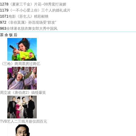
1278
《夏家三千金》片花--08秀鸾打淑媚
1179
《一不小心爱上你》三个人的婚礼成片
1071
电影《苏乞儿》精彩献映
972
《非你莫属》孙浩现场受“群攻”
963
全球著名脱衣舞女郎大秀中国风
茶 余 饭 后
《三枪》两周票房过两亿
周立波《唐伯虎2》搞怪爆笑
TVB艺人二三线月薪仅四百元