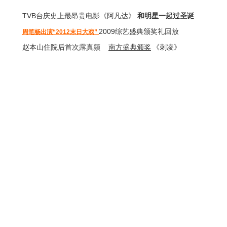
TVB台庆
史上最昂贵电影《阿凡达》
和明星一起过圣诞
2009综艺盛典颁奖礼回放
周笔畅出演“2012末日大戏”
赵本山住院后首次露真颜
南方盛典颁奖
《刺凌》