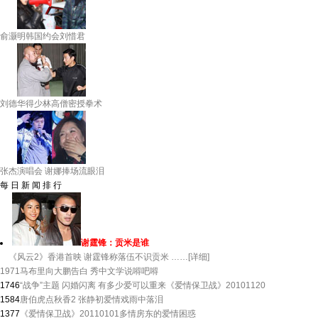
俞灏明韩国约会刘惜君
刘德华得少林高僧密授拳术
张杰演唱会 谢娜捧场流眼泪
每 日 新 闻 排 行
谢霆锋：贡米是谁
《风云2》香港首映 谢霆锋称落伍不识贡米 ……[详细]
1971
马布里向大鹏告白 秀中文学说嘚吧嘚
1746
“战争”主题 闪婚闪离 有多少爱可以重来《爱情保卫战》20101120
1584
唐伯虎点秋香2 张静初爱情戏雨中落泪
1377
《爱情保卫战》20110101多情房东的爱情困惑