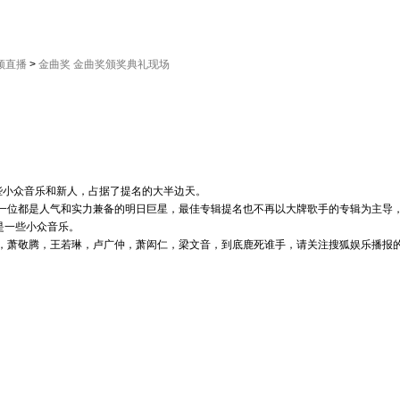
频直播
>
金曲奖 金曲奖颁奖典礼现场
些小众音乐和新人，占据了提名的大半边天。
位都是人气和实力兼备的明日巨星，最佳专辑提名也不再以大牌歌手的专辑为主导，
是一些小众音乐。
，萧敬腾，王若琳，卢广仲，萧闳仁，梁文音，到底鹿死谁手，请关注搜狐娱乐播报