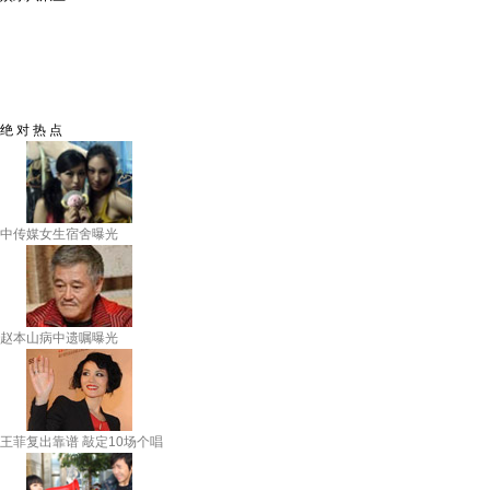
绝 对 热 点
中传媒女生宿舍曝光
赵本山病中遗嘱曝光
王菲复出靠谱 敲定10场个唱