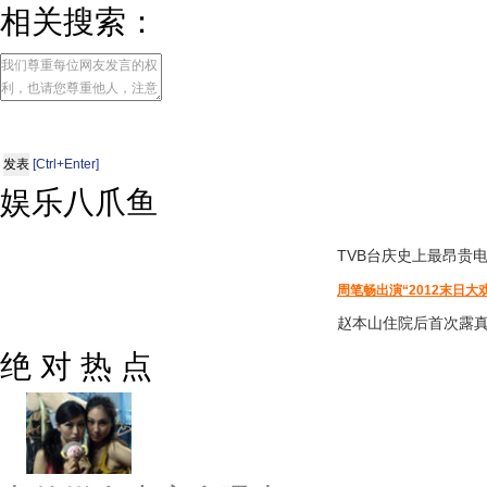
相关搜索：
[Ctrl+Enter]
娱乐八爪鱼
TVB台庆
史上最昂贵
周笔畅出演“2012末日大
赵本山住院后首次露
绝 对 热 点