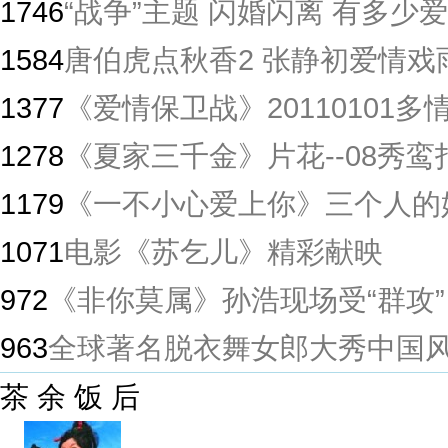
1746
“战争”主题 闪婚闪离 有多少爱
1584
唐伯虎点秋香2 张静初爱情戏
1377
《爱情保卫战》20110101
1278
《夏家三千金》片花--08秀鸾
1179
《一不小心爱上你》三个人的
1071
电影《苏乞儿》精彩献映
972
《非你莫属》孙浩现场受“群攻”
963
全球著名脱衣舞女郎大秀中国
茶 余 饭 后