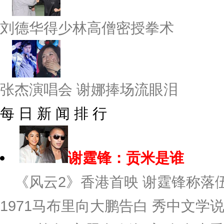
刘德华得少林高僧密授拳术
张杰演唱会 谢娜捧场流眼泪
每 日 新 闻 排 行
谢霆锋：贡米是谁
《风云2》香港首映 谢霆锋称落伍
1971
马布里向大鹏告白 秀中文学