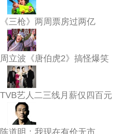
《三枪》两周票房过两亿
周立波《唐伯虎2》搞怪爆笑
TVB艺人二三线月薪仅四百元
陈道明：我现在有价无市