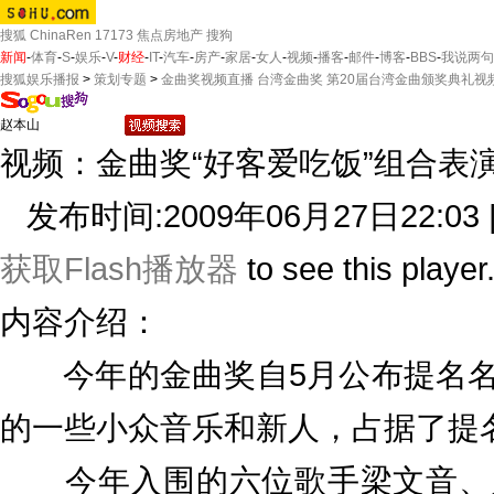
搜狐
ChinaRen
17173
焦点房地产
搜狗
新闻
-
体育
-
S
-
娱乐
-
V
-
财经
-
IT
-
汽车
-
房产
-
家居
-
女人
-
视频
-
播客
-
邮件
-
博客
-
BBS
-
我说两句
搜狐娱乐播报
>
策划专题
>
金曲奖视频直播 台湾金曲奖 第20届台湾金曲颁奖典礼视
视频：金曲奖“好客爱吃饭”组合表
发布时间:2009年06月27日22:03 
获取Flash播放器
to see this player
内容介绍：
今年的金曲奖自5月公布提名名
的一些小众音乐和新人，占据了提
今年入围的六位歌手梁文音、