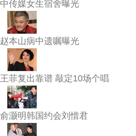
中传媒女生宿舍曝光
赵本山病中遗嘱曝光
王菲复出靠谱 敲定10场个唱
俞灏明韩国约会刘惜君