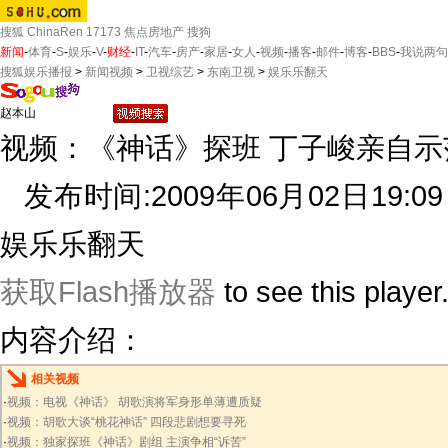
搜狐
ChinaRen
17173
焦点房地产
搜狗
新闻
-
体育
-
S
-
娱乐
-
V
-
财经
-
IT
-
汽车
-
房产
-
家居
-
女人
-
视频
-
播客
-
邮件
-
博客
-
BBS
-
我说两句
搜狐娱乐播报
>
新闻视频
>
卫视综艺
>
东南卫视
>
娱乐乐翻天
视频：《神话》探班 丁子峻亲自示
发布时间:2009年06月02日19:0
娱乐乐翻天
获取Flash播放器
to see this player
内容介绍：
相关视频
·
视频：电视《神话》 胡歌演将军身形单薄遭质疑
·
视频：胡歌大谈“桃花神话” 四段悲剧想要寻死
·
视频：独家探班《神话》剧组 主演争相“诉苦”