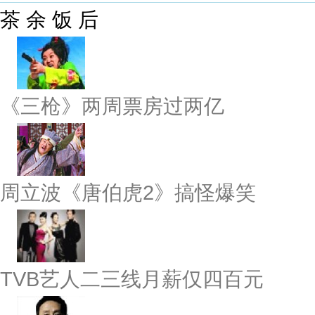
茶 余 饭 后
《三枪》两周票房过两亿
周立波《唐伯虎2》搞怪爆笑
TVB艺人二三线月薪仅四百元