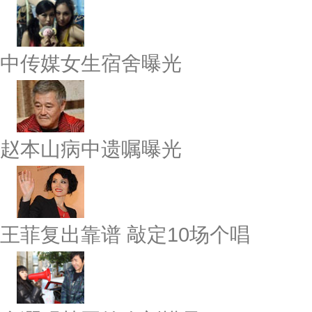
中传媒女生宿舍曝光
赵本山病中遗嘱曝光
王菲复出靠谱 敲定10场个唱