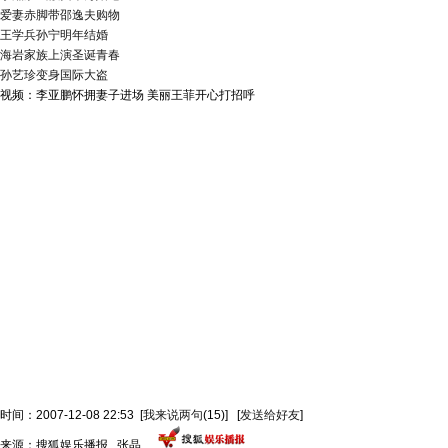
爱妻赤脚带邵逸夫购物
王学兵孙宁明年结婚
海岩家族上演圣诞青春
孙艺珍变身国际大盗
视频：李亚鹏怀拥妻子进场 美丽王菲开心打招呼
时间：2007-12-08 22:53
[
我来说两句
(15)
]
[
发送给好友
]
来源：搜狐娱乐播报 张晶