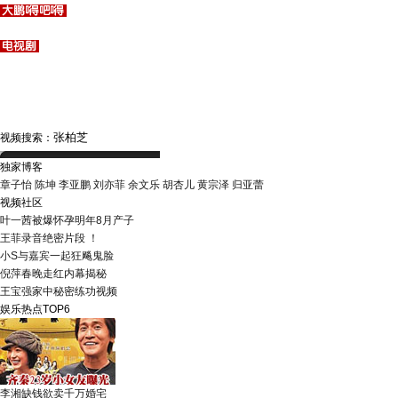
视频搜索：
独家博客
章子怡
陈坤
李亚鹏
刘亦菲
余文乐
胡杏儿
黄宗泽
归亚蕾
视频社区
叶一茜被爆怀孕明年8月产子
王菲录音绝密片段 ！
小S与嘉宾一起狂飚鬼脸
倪萍春晚走红内幕揭秘
王宝强家中秘密练功视频
娱乐热点TOP6
李湘缺钱欲卖千万婚宅