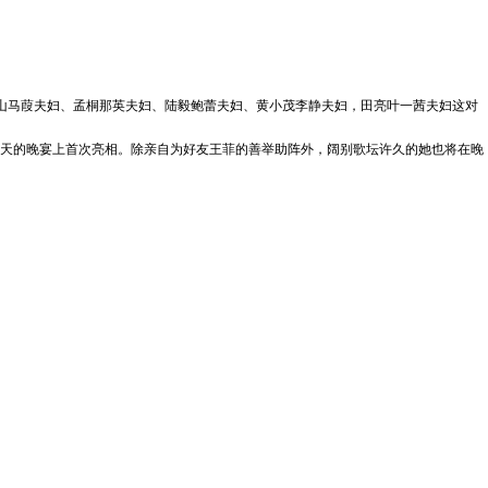
岗山马葭夫妇、孟桐那英夫妇、陆毅鲍蕾夫妇、黄小茂李静夫妇，田亮叶一茜夫妇这对
天的晚宴上首次亮相。除亲自为好友王菲的善举助阵外，阔别歌坛许久的她也将在晚