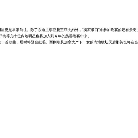
明星更是举家前往。除了东道主李亚鹏王菲夫妇外，“携家带口”来参加晚宴的还有景
郑钧等几十位内地明星也将加入到今年的慈善晚宴中来。
一首歌曲，届时将登台献唱。而刚刚从加拿大产下一女的内地歌坛天后那英也将在当