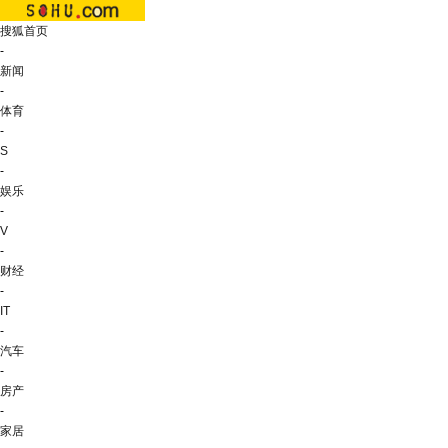
搜狐首页
-
新闻
-
体育
-
S
-
娱乐
-
V
-
财经
-
IT
-
汽车
-
房产
-
家居