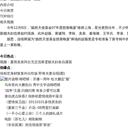
内容介绍
今日推荐
TOP排行
相关视频
今年12月8日，“嫣然天使基金07年度慈善晚宴”移师上海，星光更胜往年，不少
新婚夫妇也将如约现身。此外赵薇、黄健翔、李咏、袁泉、秦海璐、王学兵、李泉、
据悉，连续两届为“嫣然天使基金慈善晚宴”捧场的赵薇更是专程准备了新专辑中的
宴上一展歌喉。
今日热点
：
视频：夏雨袁泉同台无交流蒋雯丽夫妇各自露面
劲爆点
：
张柏芝身材恢复外出吃饭 即将夫妻合唱(图)
嘚吧嘚：开播一周年 给大鹏定“最”
马布里向大鹏告白 秀中文学说嘚吧嘚
“战争”主题 闪婚闪离 有多少爱可以重
唐伯虎点秋香2 张静初爱情戏雨中落泪
《爱情保卫战》20110101多情房东的
《夏家三千金》片花--08秀鸾打淑媚
《一不小心爱上你》三个人的婚礼成片
电影《苏乞儿》精彩献映
《非你莫属》孙浩现场受“群攻”