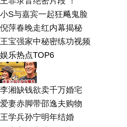
王菲录音绝密片段 ！
小S与嘉宾一起狂飚鬼脸
倪萍春晚走红内幕揭秘
王宝强家中秘密练功视频
娱乐热点TOP6
李湘缺钱欲卖千万婚宅
爱妻赤脚带邵逸夫购物
王学兵孙宁明年结婚