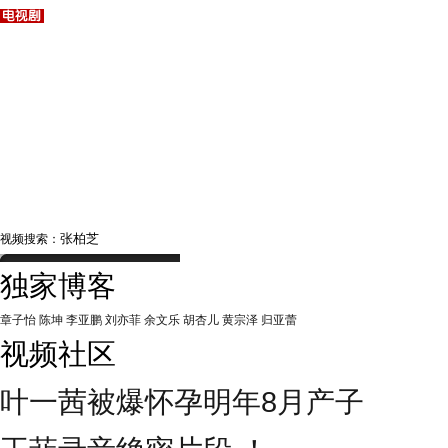
视频搜索：
独家博客
章子怡
陈坤
李亚鹏
刘亦菲
余文乐
胡杏儿
黄宗泽
归亚蕾
视频社区
叶一茜被爆怀孕明年8月产子