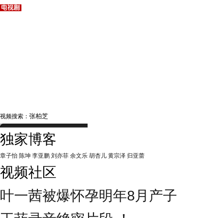
视频搜索：
独家博客
章子怡
陈坤
李亚鹏
刘亦菲
余文乐
胡杏儿
黄宗泽
归亚蕾
视频社区
叶一茜被爆怀孕明年8月产子