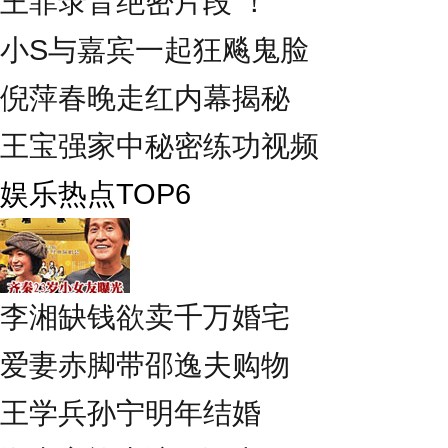
王菲录音绝密片段 ！
小S与嘉宾一起狂飚鬼脸
倪萍春晚走红内幕揭秘
王宝强家中秘密练功视频
娱乐热点TOP6
李湘缺钱欲卖千万婚宅
爱妻赤脚带邵逸夫购物
王学兵孙宁明年结婚