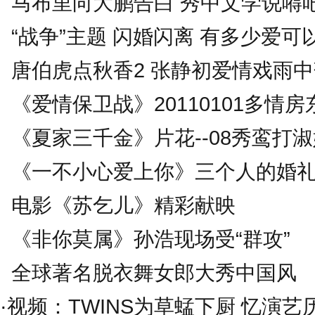
马布里向大鹏告白 秀中文学说嘚
“战争”主题 闪婚闪离 有多少爱可
唐伯虎点秋香2 张静初爱情戏雨
《爱情保卫战》20110101多情房
《夏家三千金》片花--08秀鸾打
《一不小心爱上你》三个人的婚
电影《苏乞儿》精彩献映
《非你莫属》孙浩现场受“群攻”
全球著名脱衣舞女郎大秀中国风
·
视频：TWINS为草蜢下厨 忆演