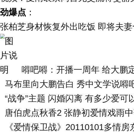
劲爆点
：
张柏芝身材恢复外出吃饭 即将夫妻合
嘚吧嘚：开播一周年 给大鹏定
马布里向大鹏告白 秀中文学说嘚
“战争”主题 闪婚闪离 有多少爱可
唐伯虎点秋香2 张静初爱情戏雨
《爱情保卫战》20110101多情房