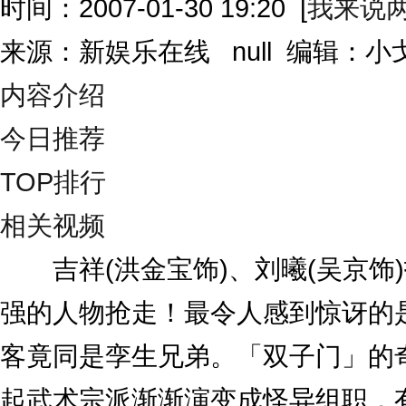
时间：2007-01-30 19:20
[
我来说
来源：新娱乐在线 null 编辑：
内容介绍
今日推荐
TOP排行
相关视频
吉祥(洪金宝饰)、刘曦(吴京饰
强的人物抢走！最令人感到惊讶的
客竟同是孪生兄弟。「双子门」的
起武术宗派渐渐演变成怪异组职，