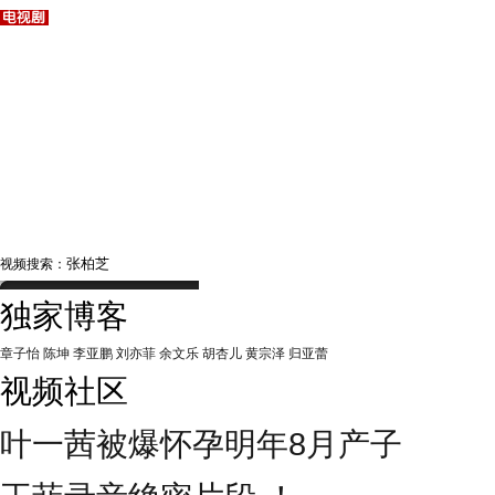
视频搜索：
独家博客
章子怡
陈坤
李亚鹏
刘亦菲
余文乐
胡杏儿
黄宗泽
归亚蕾
视频社区
叶一茜被爆怀孕明年8月产子