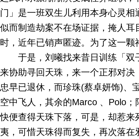
门」是一班双生儿利用本身心灵相
似而制造劫案不在场证据，掩人耳
时，近年已销声匿迹。为了这一颗
于是，刘曦找来昔日训练「双子门
来协助寻回天珠，来一个正邪对决
忠早已退休，而珍珠(蔡卓妍饰)、
空中飞人，其余的Marco 、Po
快便查得天珠下落，可是，却惹来
夷，可惜天珠得而复失，再次落在