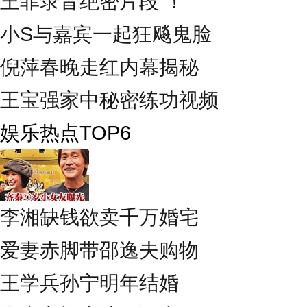
王菲录音绝密片段 ！
小S与嘉宾一起狂飚鬼脸
倪萍春晚走红内幕揭秘
王宝强家中秘密练功视频
娱乐热点TOP6
李湘缺钱欲卖千万婚宅
爱妻赤脚带邵逸夫购物
王学兵孙宁明年结婚