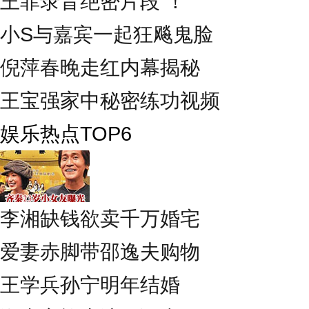
王菲录音绝密片段 ！
小S与嘉宾一起狂飚鬼脸
倪萍春晚走红内幕揭秘
王宝强家中秘密练功视频
娱乐热点TOP6
李湘缺钱欲卖千万婚宅
爱妻赤脚带邵逸夫购物
王学兵孙宁明年结婚