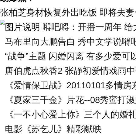
张柏芝身材恢复外出吃饭 即将夫妻合
嘚吧嘚：开播一周年 给大
马布里向大鹏告白 秀中文学说嘚
“战争”主题 闪婚闪离 有多少爱可
唐伯虎点秋香2 张静初爱情戏雨
《爱情保卫战》20110101多情房
《夏家三千金》片花--08秀鸾打
《一不小心爱上你》三个人的婚
电影《苏乞儿》精彩献映