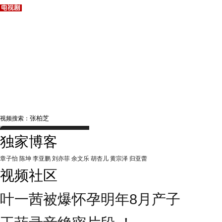
视频搜索：
独家博客
章子怡
陈坤
李亚鹏
刘亦菲
余文乐
胡杏儿
黄宗泽
归亚蕾
视频社区
叶一茜被爆怀孕明年8月产子