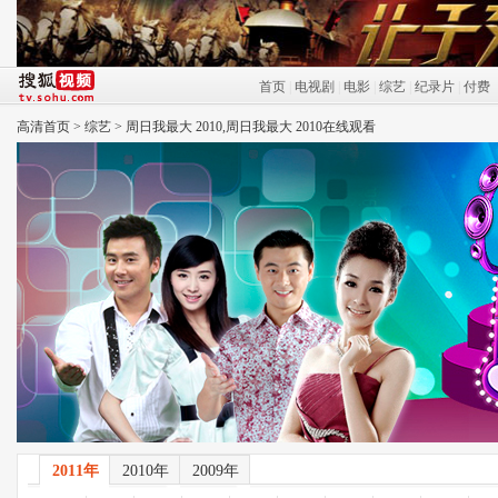
首页
|
电视剧
|
电影
|
综艺
|
纪录片
|
付费
高清首页
>
综艺
>
周日我最大 2010,周日我最大 2010在线观看
2011年
2010年
2009年