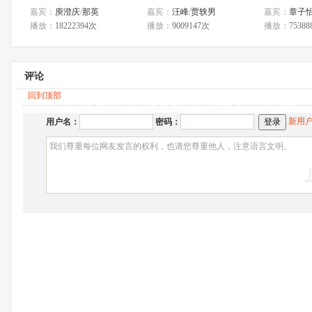
嘉宾：
庾澄庆
/
那英
嘉宾：
汪峰
/
贾轶男
嘉宾：
章子
播放：
18222394次
播放：
9009147次
播放：
7538
评论
回到顶部
新用
用户名：
密码：