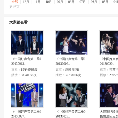
全部
12月
11月
10月
09月
08月
07月
06月
05月
04
第1/5页
大家都在看
《中国好声音第二季》
《中国好声音第二季》
《中国好声
20130913..
20130906..
20130920..
嘉宾：
那英
/
庾澄庆
嘉宾：
庾澄庆
/
Ell
嘉宾：
那英
/
播放：
38340056次
播放：
37788076次
播放：
2995
《中国好声音第二季》
《中国好声音第二季》
大鹏嘚吧嘚4
20130927..
20130823..
怡首度回应分