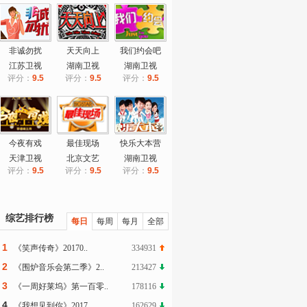
非诚勿扰
天天向上
我们约会吧
江苏卫视
湖南卫视
湖南卫视
评分：
9.5
评分：
9.5
评分：
9.5
今夜有戏
最佳现场
快乐大本营
天津卫视
北京文艺
湖南卫视
评分：
9.5
评分：
9.5
评分：
9.5
综艺排行榜
每日
每周
每月
全部
1
《笑声传奇》20170..
334931
2
《围炉音乐会第二季》2..
213427
3
《一周好莱坞》第一百零..
178116
4
《我想见到你》2017..
162629