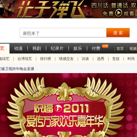
艺
动漫
韩剧
纪录片
娱乐
付费
首页
视频
地综艺
|
台湾综艺
|
排行榜
|
情感交友
|
访谈
|
选秀
|
竞技
|
时尚
安徽卫视跨年晚会直播