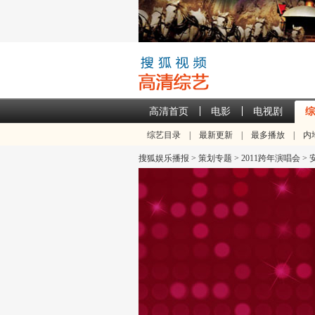
高清首页
电影
电视剧
综
综艺目录
|
最新更新
|
最多播放
|
内
搜狐娱乐播报
>
策划专题
>
2011跨年演唱会
>