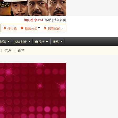
填问卷 拿iPad
|
帮助
|
搜狐首页
排行榜
视频分类
我看过的
新闻
搜狐制造
电视台
播客
|
音乐
|
曲艺