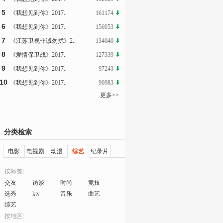
5
《我想见到你》2017..
161174
6
《我想见到你》2017..
156953
7
《江苏卫视非诚勿扰》2..
134040
8
《爱情保卫战》2017..
127339
9
《我想见到你》2017..
97243
10
《我想见到你》2017..
96983
更多>>
分类检索
电影
电视剧
动漫
综艺
纪录片
按标签|
交友
访谈
时尚
竞技
选秀
ktv
音乐
曲艺
综艺
按地区|