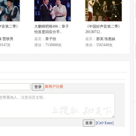
声音第二季》
大鹏嘚吧嘚496：章子
《中国好声音第二季》
怡首度回应分手..
20130712..
峰
/
贾轶男
嘉宾：
章子怡
嘉宾：
那英
/
张惠妹
09147次
播放：
7538888次
播放：
5565449次
新用户注册
[Ctrl+Enter]