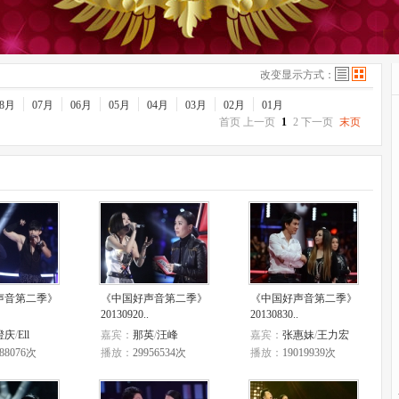
改变显示方式：
08月
07月
06月
05月
04月
03月
02月
01月
首页 上一页
1
2 下一页
末页
列表
海报
声音第二季》
《中国好声音第二季》
《中国好声音第二季》
20130920..
20130830..
澄庆
/
Ell
嘉宾：
那英
/
汪峰
嘉宾：
张惠妹
/
王力宏
788076次
播放：
29956534次
播放：
19019939次