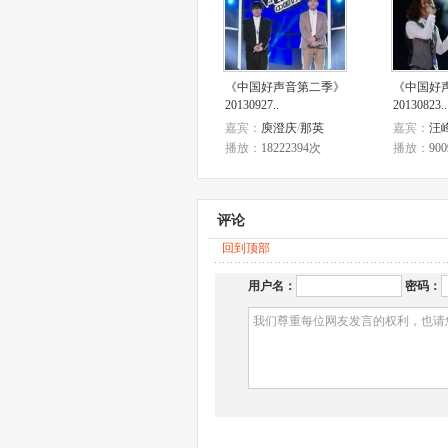
《中国好声音第二季》
《中国好
20130927..
20130823..
嘉宾：
庾澄庆
/
那英
嘉宾：
汪
播放：
18222394次
播放：
90
评论
回到顶部
用户名：
密码：