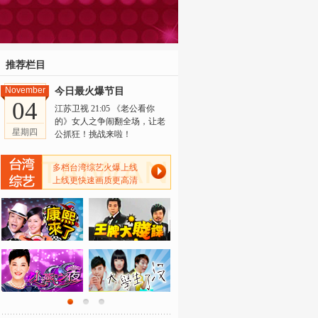
推荐栏目
November
今日最火爆节目
04
江苏卫视 21:05 《老公看你
的》女人之争闹翻全场，让老
星期四
公抓狂！挑战来啦！
多档台湾综艺火爆上线
上线更快速画质更高清