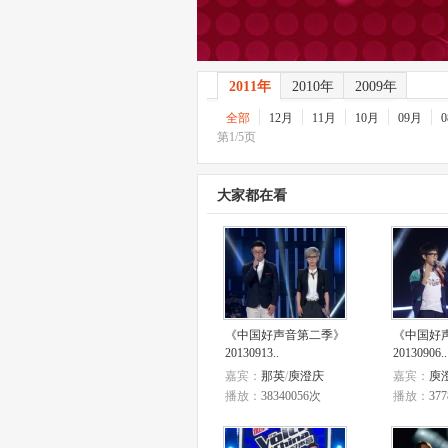
2011年
2010年
2009年
全部
12月
11月
10月
09月
第1/5页
大家都在看
《中国好声音第二季》
《中国好
20130913..
20130906..
嘉宾：
那英
/
庾澄庆
嘉宾：
庾
播放：
38340056次
播放：
37