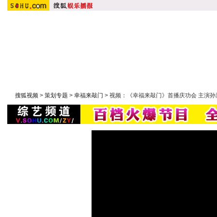
首 页
搜狐原创：
明星在线
|
潮流实验室
|
大鹏嘚吧嘚
|
大周五影聚院
综艺：
快乐大本营
|
康熙来了
|
非诚勿扰
|
幸福魔方
|
我们约
搜狐视频
>
策划专题
>
幸福来敲门
> 视频：《幸福来敲门》首播庆功会 主演