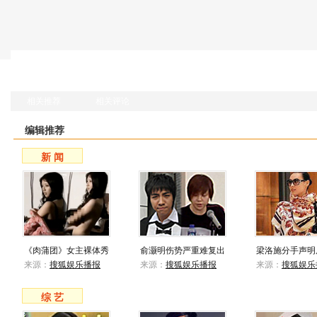
相关推荐
相关评论
编辑推荐
新 闻
《肉蒲团》女主裸体秀
俞灏明伤势严重难复出
梁洛施分手声明
来源：
搜狐娱乐播报
来源：
搜狐娱乐播报
来源：
搜狐娱乐
综 艺