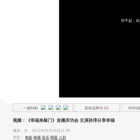
对不起，此
一键转帖
我来说两句 (
0
)
MSN
友
视频：《幸福来敲门》首播庆功会 主演孙淳分享幸福
播放：
次 2011年03月14日11:39
类型：
电影
电视
音乐
明星
八卦