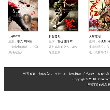
让子弹飞
赵氏孤儿
大笑江湖
主演：
姜文
周润发
主演：
葛优
王学圻
主演：
小沈阳
三大影帝飙演技，中国
陈凯歌心血之作，葛优
小沈阳搞笑力作
最好商业片
颠覆悲剧
版《武林外传》
设置首页
-
搜狗输入法
-
支付中心
-
搜狐招聘
-
广告服务
-
客服中心
Copyright
©
2018 Sohu.com 
搜狐不良信息举