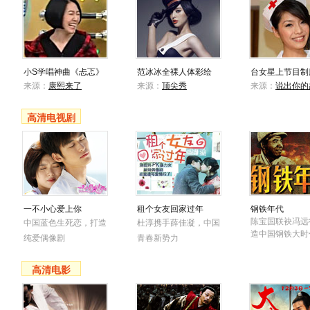
小S学唱神曲《忐忑》
范冰冰全裸人体彩绘
台女星上节目制
来源：
康熙来了
来源：
顶尖秀
来源：
说出你的
高清电视剧
一不小心爱上你
租个女友回家过年
钢铁年代
陈宝国联袂冯远
中国蓝色生死恋，打造
杜淳携手薛佳凝，中国
造中国钢铁大时
纯爱偶像剧
青春新势力
高清电影