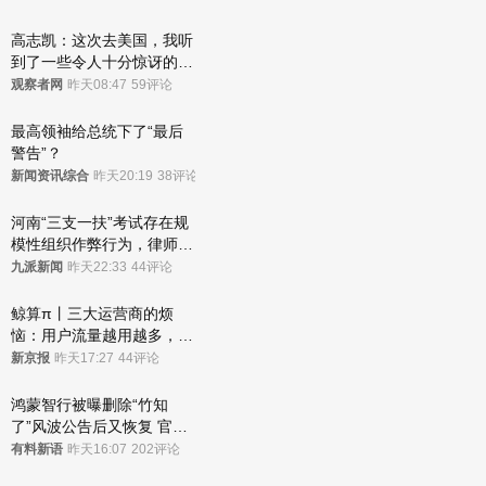
高志凯：这次去美国，我听
到了一些令人十分惊讶的消
息
观察者网
昨天08:47
59评论
最高领袖给总统下了“最后
警告”？
新闻资讯综合
昨天20:19
38评论
河南“三支一扶”考试存在规
模性组织作弊行为，律师：
涉嫌非法获取国家秘密罪等
九派新闻
昨天22:33
44评论
罪名
鲸算π丨三大运营商的烦
恼：用户流量越用越多，收
入却越来越少
新京报
昨天17:27
44评论
鸿蒙智行被曝删除“竹知
了”风波公告后又恢复 官媒
曾力挺：劝华为要大度的，
有料新语
昨天16:07
202评论
你们适不适合？