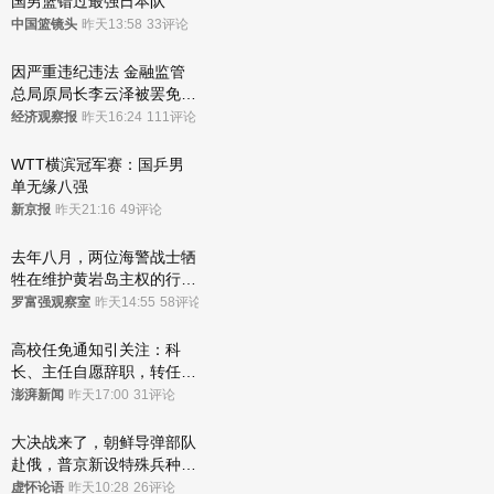
国男篮错过最强日本队
中国篮镜头
昨天13:58
33评论
因严重违纪违法 金融监管
总局原局长李云泽被罢免全
国人大代表
经济观察报
昨天16:24
111评论
WTT横滨冠军赛：国乒男
单无缘八强
新京报
昨天21:16
49评论
去年八月，两位海警战士牺
牲在维护黄岩岛主权的行动
中
罗富强观察室
昨天14:55
58评论
高校任免通知引关注：科
长、主任自愿辞职，转任思
政辅导员
澎湃新闻
昨天17:00
31评论
大决战来了，朝鲜导弹部队
赴俄，普京新设特殊兵种，
76岁老将扛旗
虚怀论语
昨天10:28
26评论