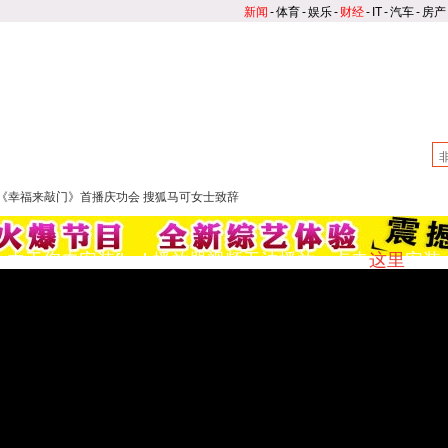
新闻
-
体育
-
娱乐
-
财经
-
IT
-
汽车
-
房产
首 页
娱乐新闻
综艺
高清
大鹏嘚吧嘚
|
大周五影聚院
|
独家新闻
诚勿扰
|
幸福魔方
|
我们约会吧
：《幸福来敲门》首播庆功会 搜狐马可女士致辞
由于您未安装flash播放器视频无法播放，点击
这里
安装