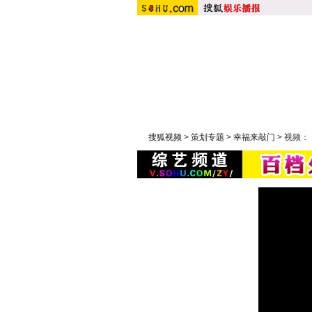
搜狐原创：
明星在线
|
潮流实验室
|
综艺：
快乐大本营
|
康熙来了
|
非
搜狐视频
>
策划专题
>
幸福来敲门
> 视频