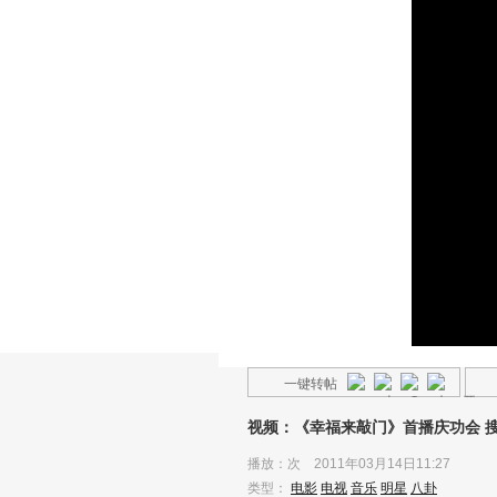
一键转帖
视频：《幸福来敲门》首播庆功会 
播放：
次 2011年03月14日11:27
类型：
电影
电视
音乐
明星
八卦