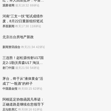
红，本人回应批评：不喜欢
就别看
观察者网
前天18:32
69评论
河南“三支一扶”笔试成绩作
废，8月22日重新组织笔试
界面新闻
昨天17:30
118评论
北京出台房地产新政
新闻资讯综合
昨天21:34
42评论
三连胜！赵松源传射U17国
足2-1勒沃库森U17 淘汰赛
将战河床
射门中国
前天21:50
54评论
茅台，终于从“液体黄金”活
成了“一瓶酒”的样子
中国基金报
昨天00:15
62评论
阿根廷足协致函因凡蒂诺：
正确道路是继续在您领导下
足坛欧美汇
昨天08:16
61评论