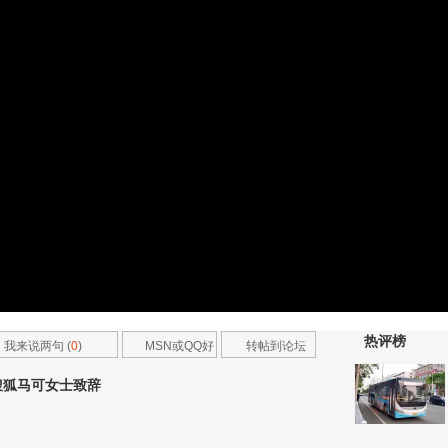
热评榜
我来说两句 (
0
)
MSN或QQ好
转帖到论坛
友
搜狐马可女士致辞