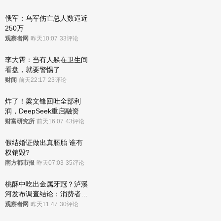
俄军：乌军伤亡总人数逼近
250万
观察者网
昨天10:07
33评论
李大霄：当有人躲在卫生间
看盘，就要警惕了
财闻
前天22:17
23评论
炸了！梁文锋回吐全部利
润，DeepSeek重启融资
财富研究所
前天16:07
43评论
假结婚证做出真胚胎 谁有
权销毁?
南方都市报
昨天07:03
35评论
桃酥中吃出金属牙冠？泸溪
河发布调查结论：消费者已
澄清，所发视频情况不属实
观察者网
昨天11:47
30评论