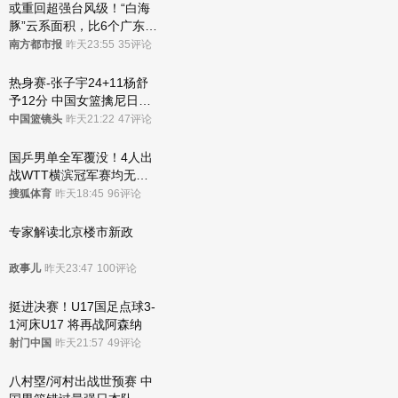
或重回超强台风级！“白海
豚”云系面积，比6个广东还
大！深圳官方：注意这件事
南方都市报
昨天23:55
35评论
热身赛-张子宇24+11杨舒
予12分 中国女篮擒尼日利
亚
中国篮镜头
昨天21:22
47评论
国乒男单全军覆没！4人出
战WTT横滨冠军赛均无缘
八强
搜狐体育
昨天18:45
96评论
专家解读北京楼市新政
政事儿
昨天23:47
100评论
挺进决赛！U17国足点球3-
1河床U17 将再战阿森纳
射门中国
昨天21:57
49评论
八村塁/河村出战世预赛 中