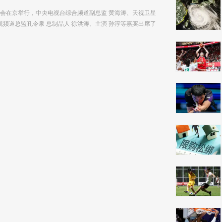
功会在京举行，中央电视台综合频道副总监 黄海涛、天视卫星
视频道总监孔令泉 总制品人 徐洪涛、主演 孙淳等嘉宾出席了