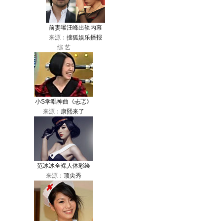
前妻曝汪峰出轨内幕
来源：
搜狐娱乐播报
综 艺
小S学唱神曲《忐忑》
来源：
康熙来了
范冰冰全裸人体彩绘
来源：
顶尖秀