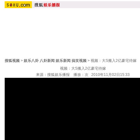
首 页
搜狐原创：
明星在线
|
潮流实验室
|
大鹏嘚吧嘚
|
大周五影聚院
综艺：
快乐大本营
|
康熙来了
|
非诚勿扰
|
幸福魔方
|
我们约
搜狐视频
>
娱乐八卦 八卦新闻 娱乐新闻 搞笑视频
> 视频：大S搬入2亿豪宅待嫁
视频：大S搬入2亿豪宅待嫁
来源：
搜狐娱乐播报
播放：
次 2010年11月02日15:33