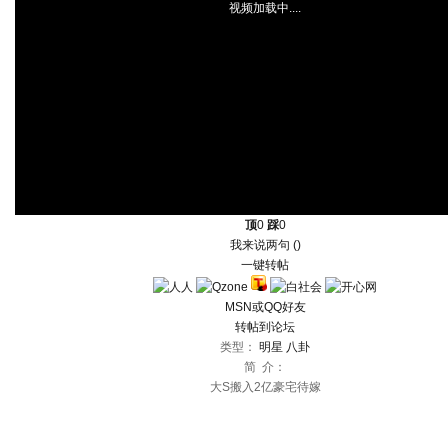
视频加载中....
顶
0
踩
0
我来说两句 (
)
一键转帖
MSN或QQ好友
转帖到论坛
类型：
明星
八卦
简 介：
大S搬入2亿豪宅待嫁