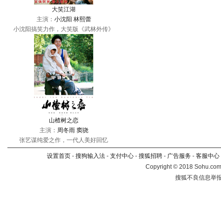
大笑江湖
主演：
小沈阳
林熙蕾
小沈阳搞笑力作，大笑版《武林外传》
山楂树之恋
主演：
周冬雨
窦骁
张艺谋纯爱之作，一代人美好回忆
设置首页
-
搜狗输入法
-
支付中心
-
搜狐招聘
-
广告服务
-
客服中心
Copyright
©
2018 Sohu.com 
搜狐不良信息举