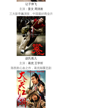
让子弹飞
主演：
姜文
周润发
三大影帝飙演技，中国最好商业片
赵氏孤儿
主演：
葛优
王学圻
陈凯歌心血之作，葛优颠覆悲剧