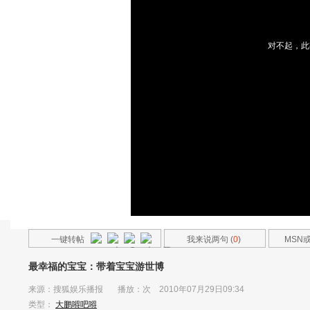
对不起，此
一键转帖
我来说两句 (
0
)
MSN
友
最幸福的宝宝：带着宝宝游世博
来源：
搜狐娱乐播报
播放：
次 2010年07月29日09:34
类型：
大鹏嘚吧嘚