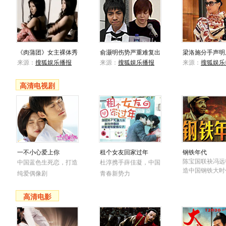
《肉蒲团》女主裸体秀
俞灏明伤势严重难复出
梁洛施分手声明
来源：
搜狐娱乐播报
来源：
搜狐娱乐播报
来源：
搜狐娱乐
高清电视剧
一不小心爱上你
租个女友回家过年
钢铁年代
陈宝国联袂冯远
中国蓝色生死恋，打造
杜淳携手薛佳凝，中国
造中国钢铁大时
纯爱偶像剧
青春新势力
高清电影