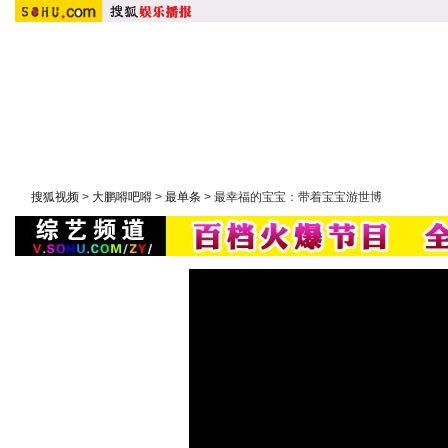
首 页
搜狐原创：
明星在线
|
潮流实验室
|
大鹏嘚吧嘚
|
大周五影聚院
综艺：
快乐大本营
|
康熙来了
|
非诚勿扰
|
幸福魔方
|
我们约
搜狐视频
>
大鹏嘚吧嘚
>
最单条
> 最幸福的宝宝：带着宝宝游世博