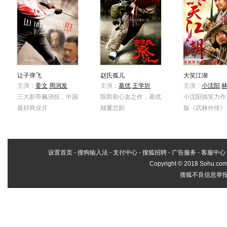
让子弹飞
赵氏孤儿
大笑江湖
主演：
姜文
周润发
主演：
葛优
王学圻
主演：
小沈阳
三大影帝飙演技，中国
陈凯歌心血之作，葛优
小沈阳搞笑力作
最好商业片
颠覆悲剧
版《武林外传》
设置首页
-
搜狗输入法
-
支付中心
-
搜狐招聘
-
广告服务
-
客服中心
Copyright
©
2018 Sohu.com 
搜狐不良信息举