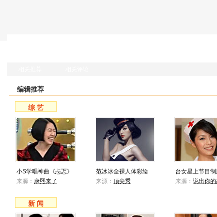
相关推荐
相关评论
编辑推荐
综 艺
小S学唱神曲《忐忑》
范冰冰全裸人体彩绘
台女星上节目制
来源：
康熙来了
来源：
顶尖秀
来源：
说出你的
新 闻