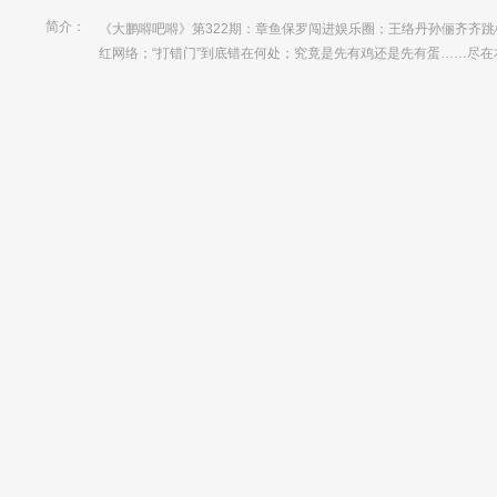
简介：
《大鹏嘚吧嘚》第322期：章鱼保罗闯进娱乐圈；王络丹孙俪齐齐跳
红网络；“打错门”到底错在何处；究竟是先有鸡还是先有蛋……尽在