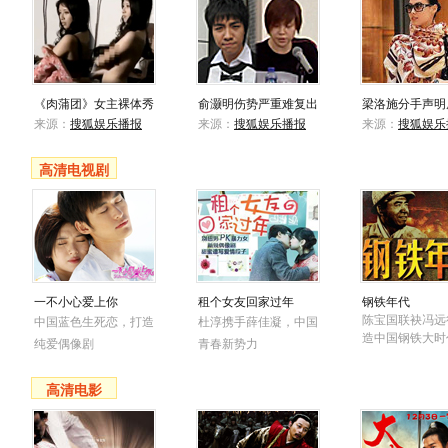
《肉蒲团》女主裸体秀
俞灏明伤势严重难复出
梁洛施分手声明
来源：
搜狐娱乐播报
来源：
搜狐娱乐播报
来源：
搜狐娱乐
高清电视剧
一不小心爱上你
租个女友回家过年
钢铁年代
陈宝国联袂冯远
中国蓝色生死恋，打造
杜淳携手薛佳凝，中国
造中国钢铁大时
纯爱偶像剧
青春新势力
高清电影