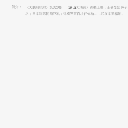
简介：
《大鹏嘚吧嘚》第320期：《
唐山
大地震》震撼上映；王菲复出狮子
名；日本瑶瑶同颜巨乳；裸模三五百块任你拍……尽在本期精彩。