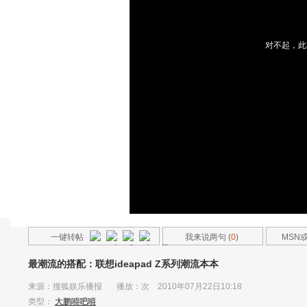
对不起，此
一键转帖
我来说两句 (
0
)
MSN
友
最潮流的搭配：联想ideapad Z系列潮流本本
来源：
搜狐娱乐播报
播放：
次 2010年07月22日10:18
类型：
大鹏嘚吧嘚