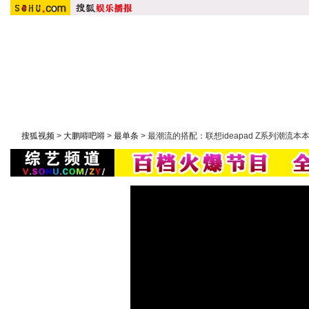
首 页
搜狐原创：
明星在线
|
潮流实验室
|
大鹏嘚吧嘚
|
大周五影聚院
综艺：
快乐大本营
|
康熙来了
|
非诚勿扰
|
幸福魔方
|
我们约
搜狐视频
>
大鹏嘚吧嘚
>
最单条
> 最潮流的搭配：联想ideapad Z系列潮流本