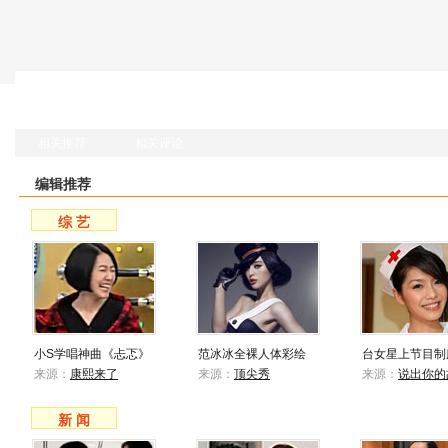
相关推荐
相关评论
编辑推荐
综 艺
小S学唱神曲《忐忑》
范冰冰全裸人体彩绘
台女星上节目制
来源：
康熙来了
来源：
顶尖秀
来源：
说出你的
新 闻