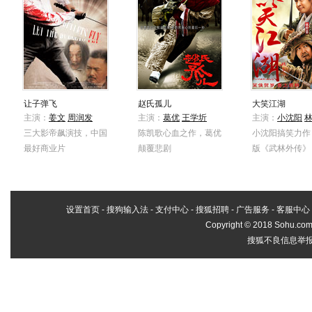
让子弹飞
赵氏孤儿
大笑江湖
主演：
姜文
周润发
主演：
葛优
王学圻
主演：
小沈阳
三大影帝飙演技，中国
陈凯歌心血之作，葛优
小沈阳搞笑力作
最好商业片
颠覆悲剧
版《武林外传》
设置首页
-
搜狗输入法
-
支付中心
-
搜狐招聘
-
广告服务
-
客服中心
Copyright
©
2018 Sohu.com 
搜狐不良信息举