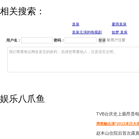
相关搜索：
袁泉
夏雨袁泉
袁泉主演的电视剧
如梦 袁泉
新用户注册
用户名：
密码：
娱乐八爪鱼
TVB台庆
史上最昂贵
周笔畅出演“2012末日大
赵本山住院后首次露