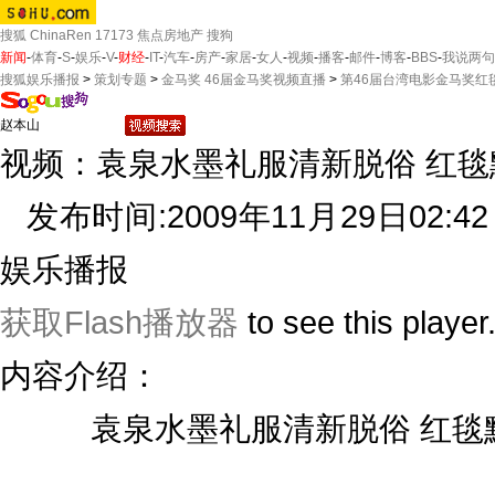
搜狐
ChinaRen
17173
焦点房地产
搜狗
新闻
-
体育
-
S
-
娱乐
-
V
-
财经
-
IT
-
汽车
-
房产
-
家居
-
女人
-
视频
-
播客
-
邮件
-
博客
-
BBS
-
我说两句
搜狐娱乐播报
>
策划专题
>
金马奖 46届金马奖视频直播
>
第46届台湾电影金马奖红
视频：袁泉水墨礼服清新脱俗 红
发布时间:2009年11月29日02:42 
娱乐播报
获取Flash播放器
to see this player
内容介绍：
袁泉水墨礼服清新脱俗 红毯