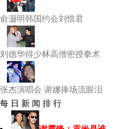
俞灏明韩国约会刘惜君
刘德华得少林高僧密授拳术
张杰演唱会 谢娜捧场流眼泪
每 日 新 闻 排 行
谢霆锋：贡米是谁