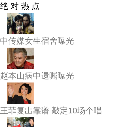
绝 对 热 点
中传媒女生宿舍曝光
赵本山病中遗嘱曝光
王菲复出靠谱 敲定10场个唱