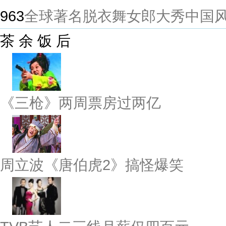
963
全球著名脱衣舞女郎大秀中国
茶 余 饭 后
《三枪》两周票房过两亿
周立波《唐伯虎2》搞怪爆笑