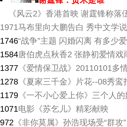
《风云2》香港首映 谢霆锋称落伍
1971
马布里向大鹏告白 秀中文学
1746
“战争”主题 闪婚闪离 有多少爱
1584
唐伯虎点秋香2 张静初爱情戏
1377
《爱情保卫战》20110101
1278
《夏家三千金》片花--08秀鸾
1179
《一不小心爱上你》三个人的
1071
电影《苏乞儿》精彩献映
972
《非你莫属》孙浩现场受“群攻”