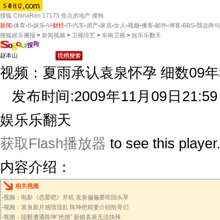
搜狐
ChinaRen
17173
焦点房地产
搜狗
新闻
-
体育
-
S
-
娱乐
-
V
-
财经
-
IT
-
汽车
-
房产
-
家居
-
女人
-
视频
-
播客
-
邮件
-
博客
-
BBS
-
我说两句
搜狐娱乐播报
>
新闻视频
>
卫视综艺
>
东南卫视
>
娱乐乐翻天
视频：夏雨承认袁泉怀孕 细数09
发布时间:2009年11月09日21:5
娱乐乐翻天
获取Flash播放器
to see this player
内容介绍：
相关视频
·
视频：电影《恋爱吧》开机 袁泉偏偏要吃回头草
·
视频：袁泉新片感情混乱 陈坤把前妻介绍给哥们
·
视频：陆毅遭遇陈坤“抢婚” 新娘袁泉无法抉择