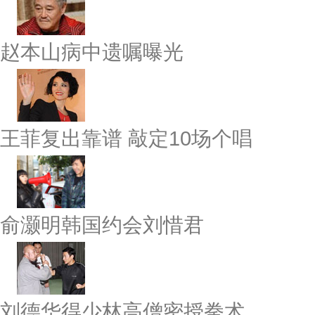
赵本山病中遗嘱曝光
王菲复出靠谱 敲定10场个唱
俞灏明韩国约会刘惜君
刘德华得少林高僧密授拳术