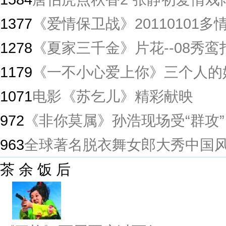
1377
《爱情保卫战》20110101
1278
《夏家三千金》片花--08秀鸾
1179
《一不小心爱上你》三个人的
1071
电影《苏乞儿》精彩献映
972
《非你莫属》孙浩现场受“群攻”
963
全球著名脱衣舞女郎大秀中国
茶 余 饭 后