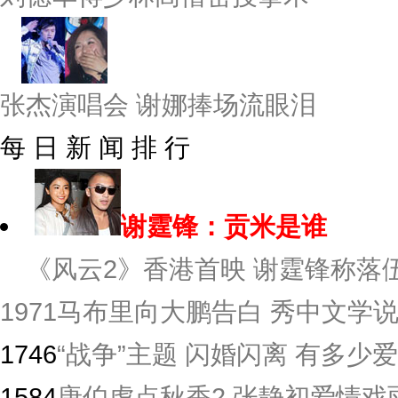
张杰演唱会 谢娜捧场流眼泪
每 日 新 闻 排 行
谢霆锋：贡米是谁
《风云2》香港首映 谢霆锋称落伍
1971
马布里向大鹏告白 秀中文学
1746
“战争”主题 闪婚闪离 有多少爱
1584
唐伯虎点秋香2 张静初爱情戏