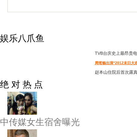
娱乐八爪鱼
TVB台庆
史上最昂贵
周笔畅出演“2012末日大
赵本山住院后首次露
绝 对 热 点
中传媒女生宿舍曝光