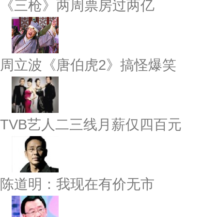
《三枪》两周票房过两亿
周立波《唐伯虎2》搞怪爆笑
TVB艺人二三线月薪仅四百元
陈道明：我现在有价无市