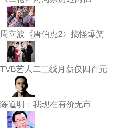
周立波《唐伯虎2》搞怪爆笑
TVB艺人二三线月薪仅四百元
陈道明：我现在有价无市