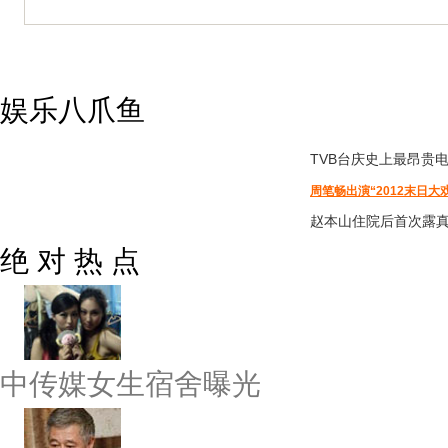
娱乐八爪鱼
TVB台庆
史上最昂贵
周笔畅出演“2012末日大
赵本山住院后首次露
绝 对 热 点
中传媒女生宿舍曝光