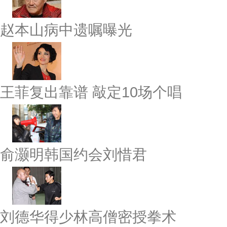
赵本山病中遗嘱曝光
王菲复出靠谱 敲定10场个唱
俞灏明韩国约会刘惜君
刘德华得少林高僧密授拳术