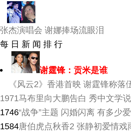
张杰演唱会 谢娜捧场流眼泪
每 日 新 闻 排 行
谢霆锋：贡米是谁
《风云2》香港首映 谢霆锋称落伍
1971
马布里向大鹏告白 秀中文学
1746
“战争”主题 闪婚闪离 有多少爱
1584
唐伯虎点秋香2 张静初爱情戏