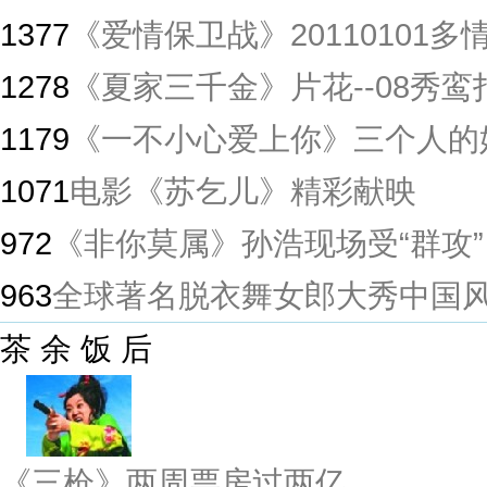
1377
《爱情保卫战》20110101
1278
《夏家三千金》片花--08秀鸾
1179
《一不小心爱上你》三个人的
1071
电影《苏乞儿》精彩献映
972
《非你莫属》孙浩现场受“群攻”
963
全球著名脱衣舞女郎大秀中国
茶 余 饭 后
《三枪》两周票房过两亿