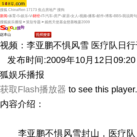
搜狐
ChinaRen
17173
焦点房地产
搜狗
新闻
-
体育
-
S
-
娱乐
-
V
-
财经
-
IT
-
汽车
-
房产
-
家居
-
女人
-
视频
-
播客
-
邮件
-
博客
-
BBS
-
我说两句
搜狐娱乐播报
>
策划专题
>
嫣然天使基金慈善晚宴2009
视频：李亚鹏不惧风雪 医疗队日
发布时间:2009年10月12日09:20
狐娱乐播报
获取Flash播放器
to see this player
内容介绍：
李亚鹏不惧风雪封山，医疗队日