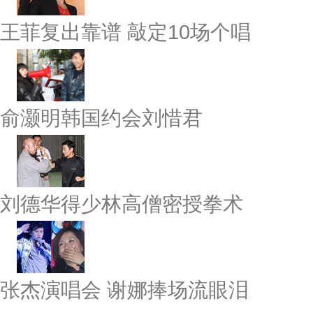
王菲复出靠谱 敲定10场个唱
俞灏明韩国约会刘惜君
刘德华得少林高僧密授拳术
张杰演唱会 谢娜捧场流眼泪