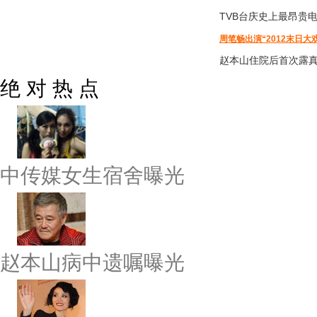
TVB台庆
史上最昂贵
周笔畅出演“2012末日大
赵本山住院后首次露
绝 对 热 点
中传媒女生宿舍曝光
赵本山病中遗嘱曝光