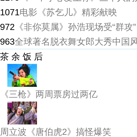
1071
电影《苏乞儿》精彩献映
972
《非你莫属》孙浩现场受“群攻”
963
全球著名脱衣舞女郎大秀中国
茶 余 饭 后
《三枪》两周票房过两亿
周立波《唐伯虎2》搞怪爆笑