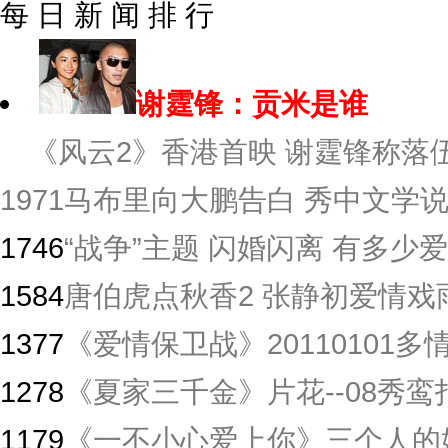
每 日 新 闻 排 行
谢霆锋：贡米是谁
《风云2》香港首映 谢霆锋称落伍
1971
马布里向大鹏告白 秀中文学
1746
“战争”主题 闪婚闪离 有多少爱
1584
唐伯虎点秋香2 张静初爱情戏
1377
《爱情保卫战》20110101
1278
《夏家三千金》片花--08秀鸾
1179
《一不小心爱上你》三个人的