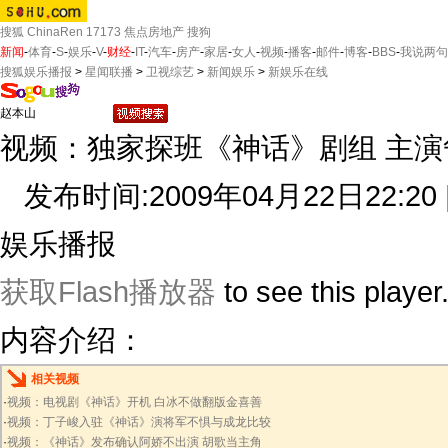
搜狐
ChinaRen
17173
焦点房地产
搜狗
新闻
-
体育
-
S
-
娱乐
-
V
-
财经
-
IT
-
汽车
-
房产
-
家居
-
女人
-
视频
-
播客
-
邮件
-
博客
-
BBS
-
我说两句
搜狐娱乐播报
>
星闻联播
>
卫视综艺
>
新闻娱乐
>
新娱乐在线
视频：独家探班《神话》剧组 主演争
发布时间:2009年04月22日22:20 
娱乐播报
获取Flash播放器
to see this player
内容介绍：
相关视频
·
视频：电视剧《神话》开机 白冰不做翻版金喜善
·
视频：丁子峻入驻《神话》演将军不惧与成龙比较
·
视频：《神话》发布确认阿娇不出演 胡歌当主角