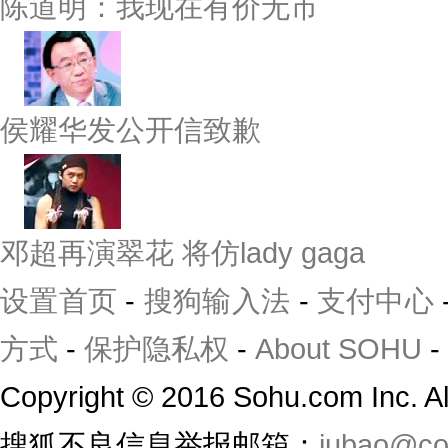
陈道明：我现在有价无市
侯耀华发公开信致歉
邓超再演翠花 将仿lady gaga
设置首页
-
搜狗输入法
-
支付中心
方式
-
保护隐私权
-
About SOHU
-
Copyright
©
2016 Sohu.com Inc. 
搜狐不良信息举报邮箱：
jubao@co