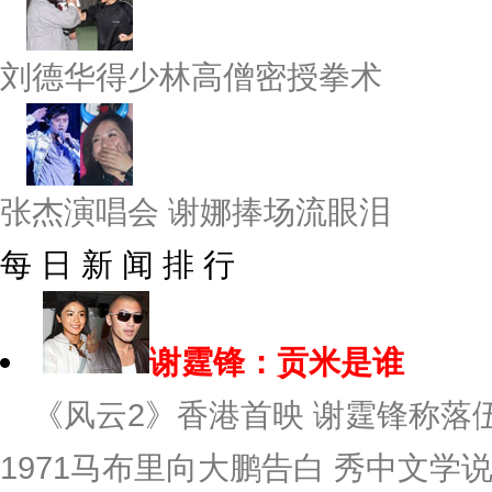
刘德华得少林高僧密授拳术
张杰演唱会 谢娜捧场流眼泪
每 日 新 闻 排 行
谢霆锋：贡米是谁
《风云2》香港首映 谢霆锋称落伍
1971
马布里向大鹏告白 秀中文学