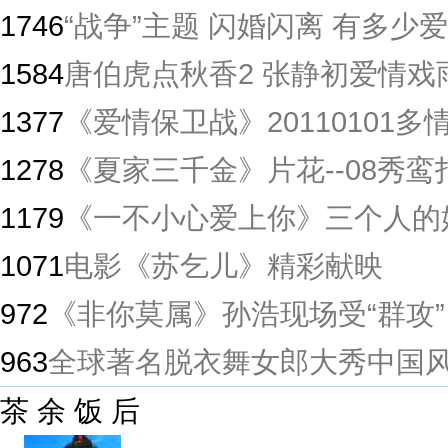
1746
“战争”主题 闪婚闪离 有多少爱
1584
唐伯虎点秋香2 张静初爱情戏
1377
《爱情保卫战》20110101
1278
《夏家三千金》片花--08秀鸾
1179
《一不小心爱上你》三个人的
1071
电影《苏乞儿》精彩献映
972
《非你莫属》孙浩现场受“群攻”
963
全球著名脱衣舞女郎大秀中国
茶 余 饭 后