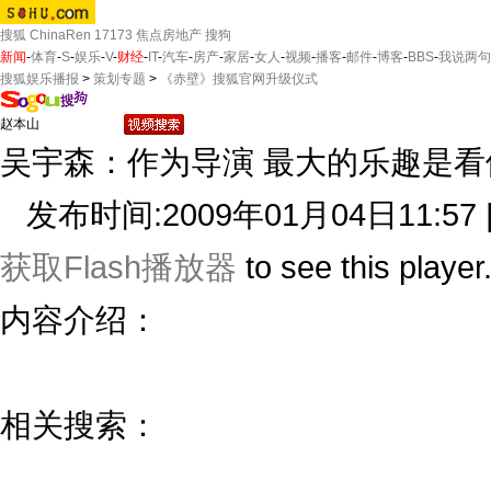
搜狐
ChinaRen
17173
焦点房地产
搜狗
新闻
-
体育
-
S
-
娱乐
-
V
-
财经
-
IT
-
汽车
-
房产
-
家居
-
女人
-
视频
-
播客
-
邮件
-
博客
-
BBS
-
我说两句
搜狐娱乐播报
>
策划专题
>
《赤壁》搜狐官网升级仪式
吴宇森：作为导演 最大的乐趣是看
发布时间:2009年01月04日11:57 
获取Flash播放器
to see this player
内容介绍：
相关搜索：