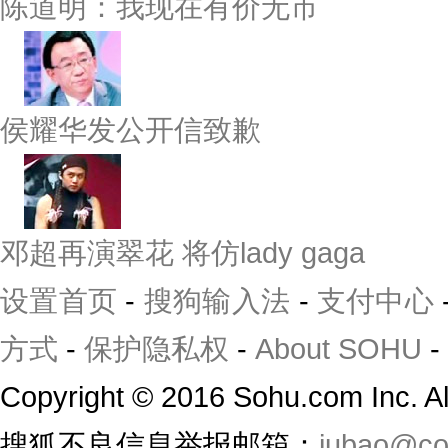
陈道明：我现在有价无市
侯耀华发公开信致歉
邓超再演翠花 将仿lady gaga
设置首页
-
搜狗输入法
-
支付中心
方式
-
保护隐私权
-
About SOHU
-
Copyright
©
2016 Sohu.com Inc. 
搜狐不良信息举报邮箱：
jubao@co