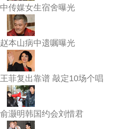
中传媒女生宿舍曝光
赵本山病中遗嘱曝光
王菲复出靠谱 敲定10场个唱
俞灏明韩国约会刘惜君