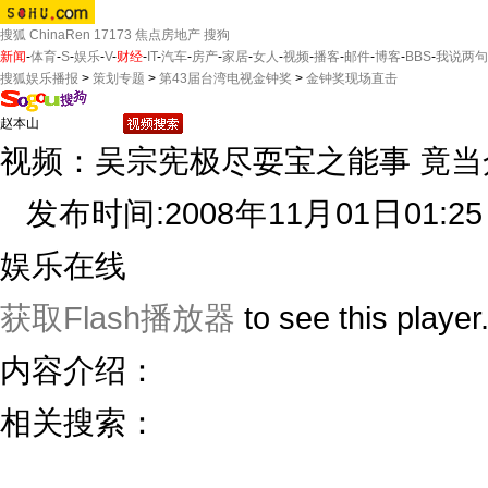
搜狐
ChinaRen
17173
焦点房地产
搜狗
新闻
-
体育
-
S
-
娱乐
-
V
-
财经
-
IT
-
汽车
-
房产
-
家居
-
女人
-
视频
-
播客
-
邮件
-
博客
-
BBS
-
我说两句
搜狐娱乐播报
>
策划专题
>
第43届台湾电视金钟奖
>
金钟奖现场直击
视频：吴宗宪极尽耍宝之能事 竟当众
发布时间:2008年11月01日01:25
娱乐在线
获取Flash播放器
to see this player
内容介绍：
相关搜索：