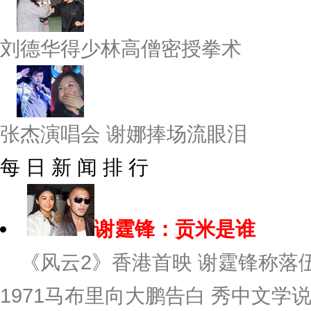
刘德华得少林高僧密授拳术
张杰演唱会 谢娜捧场流眼泪
每 日 新 闻 排 行
谢霆锋：贡米是谁
《风云2》香港首映 谢霆锋称落伍
1971
马布里向大鹏告白 秀中文学