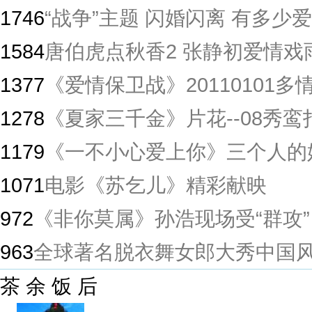
1746
“战争”主题 闪婚闪离 有多少爱
1584
唐伯虎点秋香2 张静初爱情戏
1377
《爱情保卫战》20110101
1278
《夏家三千金》片花--08秀鸾
1179
《一不小心爱上你》三个人的
1071
电影《苏乞儿》精彩献映
972
《非你莫属》孙浩现场受“群攻”
963
全球著名脱衣舞女郎大秀中国
茶 余 饭 后