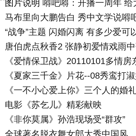
嘚吧嘚：开播一周年 给大
马布里向大鹏告白 秀中文学说嘚
“战争”主题 闪婚闪离 有多少爱可
唐伯虎点秋香2 张静初爱情戏雨
《爱情保卫战》20110101多情房
《夏家三千金》片花--08秀鸾打
《一不小心爱上你》三个人的婚
电影《苏乞儿》精彩献映
《非你莫属》孙浩现场受“群攻”
全球著名脱衣舞女郎大秀中国风