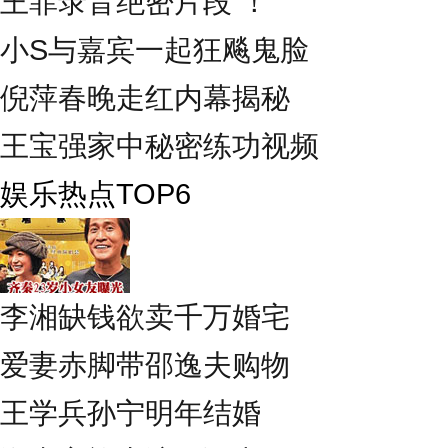
王菲录音绝密片段 ！
小S与嘉宾一起狂飚鬼脸
倪萍春晚走红内幕揭秘
王宝强家中秘密练功视频
娱乐热点TOP6
李湘缺钱欲卖千万婚宅
爱妻赤脚带邵逸夫购物
王学兵孙宁明年结婚