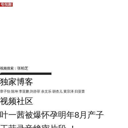
视频搜索：
独家博客
章子怡
陈坤
李亚鹏
刘亦菲
余文乐
胡杏儿
黄宗泽
归亚蕾
视频社区
叶一茜被爆怀孕明年8月产子