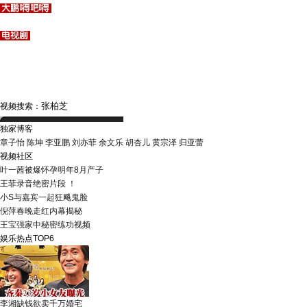
视频搜索：
独家博客
章子怡
陈坤
李亚鹏
刘亦菲
余文乐
胡杏儿
黄宗泽
归亚蕾
视频社区
叶一茜被爆怀孕明年8月产子
王菲录音绝密片段 ！
小S与嘉宾一起狂飚鬼脸
倪萍春晚走红内幕揭秘
王宝强家中秘密练功视频
娱乐热点TOP6
李湘缺钱欲卖千万婚宅