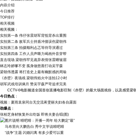
内容介绍
今日推荐
TOP排行
相关视频
相关视频：
实拍第一条 伟仔张震胡军背抵背杀出重围
实拍第二条 敌军兵士持盾冲撞误伤梁朝伟
实拍第三条 拍摄顺利忐忑等待导演通过
实拍第四条 工作人员声嘶力竭画外音穿帮
直击现场 梁朝伟罕见诡异表情张震晒皱眉
林志玲娇嗲不变 孤身做慈善打动吴宇森
梁朝伟透露 将打造史上最有幽默感的周瑜
《赤壁》夜场戏 梁朝伟焰火中连拍12小时
胡军武戏培训俩月 赞吴宇森严苛追求完美
CCTV-6电影频道全国首创直播电影巨制《赤壁》的最大场面戏份，以及感受梁朝
今日热点
：
视频：夏雨袁泉同台无交流蒋雯丽夫妇各自露面
劲爆点
：
张柏芝身材恢复外出吃饭 即将夫妻合唱(图)
嘚吧嘚：开播一周年 给大鹏定“最”
马布里向大鹏告白 秀中文学说嘚吧嘚
“战争”主题 闪婚闪离 有多少爱可以重