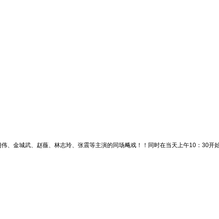
伟、金城武、赵薇、林志玲、张震等主演的同场飚戏！！同时在当天上午10：30开