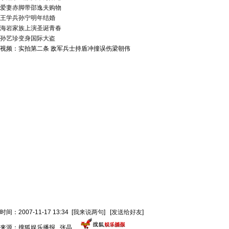
爱妻赤脚带邵逸夫购物
王学兵孙宁明年结婚
海岩家族上演圣诞青春
孙艺珍变身国际大盗
视频：实拍第二条 敌军兵士持盾冲撞误伤梁朝伟
时间：2007-11-17 13:34
[
我来说两句
]
[
发送给好友
]
来源：搜狐娱乐播报 张晶