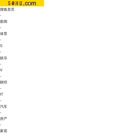
搜狐首页
-
新闻
-
体育
-
S
-
娱乐
-
V
-
财经
-
IT
-
汽车
-
房产
-
家居