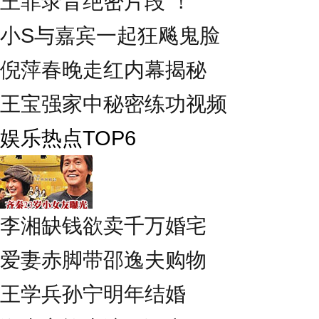
王菲录音绝密片段 ！
小S与嘉宾一起狂飚鬼脸
倪萍春晚走红内幕揭秘
王宝强家中秘密练功视频
娱乐热点TOP6
李湘缺钱欲卖千万婚宅
爱妻赤脚带邵逸夫购物
王学兵孙宁明年结婚