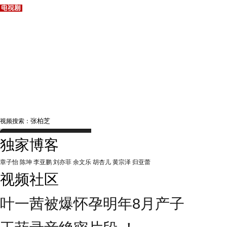
视频搜索：
独家博客
章子怡
陈坤
李亚鹏
刘亦菲
余文乐
胡杏儿
黄宗泽
归亚蕾
视频社区
叶一茜被爆怀孕明年8月产子