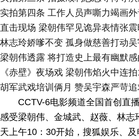
实拍第四条 工作人员声嘶力竭画外
直击现场 梁朝伟罕见诡异表情张震
林志玲娇嗲不变 孤身做慈善打动吴
梁朝伟透露 将打造史上最有幽默感
《赤壁》夜场戏 梁朝伟焰火中连拍
胡军武戏培训俩月 赞吴宇森严苛追
CCTV-6电影频道全国首创直
感受梁朝伟、金城武、赵薇、林志
天上午10：30开始，搜狐娱乐、