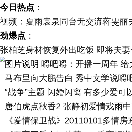
今日热点
：
视频：夏雨袁泉同台无交流蒋雯丽
劲爆点
：
张柏芝身材恢复外出吃饭 即将夫妻合
嘚吧嘚：开播一周年 给大
马布里向大鹏告白 秀中文学说嘚
“战争”主题 闪婚闪离 有多少爱可
唐伯虎点秋香2 张静初爱情戏雨
《爱情保卫战》20110101多情房