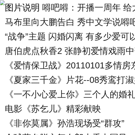
嘚吧嘚：开播一周年 给大
马布里向大鹏告白 秀中文学说嘚
“战争”主题 闪婚闪离 有多少爱可
唐伯虎点秋香2 张静初爱情戏雨
《爱情保卫战》20110101多情房
《夏家三千金》片花--08秀鸾打
《一不小心爱上你》三个人的婚
电影《苏乞儿》精彩献映
《非你莫属》孙浩现场受“群攻”