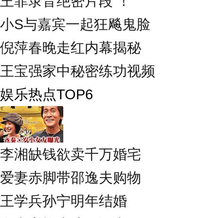
王菲录音绝密片段 ！
小S与嘉宾一起狂飚鬼脸
倪萍春晚走红内幕揭秘
王宝强家中秘密练功视频
娱乐热点TOP6
李湘缺钱欲卖千万婚宅
爱妻赤脚带邵逸夫购物
王学兵孙宁明年结婚