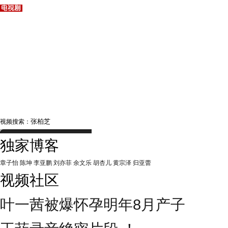
视频搜索：
独家博客
章子怡
陈坤
李亚鹏
刘亦菲
余文乐
胡杏儿
黄宗泽
归亚蕾
视频社区
叶一茜被爆怀孕明年8月产子