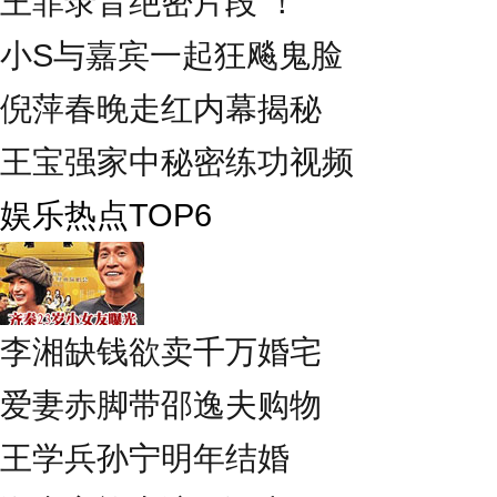
王菲录音绝密片段 ！
小S与嘉宾一起狂飚鬼脸
倪萍春晚走红内幕揭秘
王宝强家中秘密练功视频
娱乐热点TOP6
李湘缺钱欲卖千万婚宅
爱妻赤脚带邵逸夫购物
王学兵孙宁明年结婚