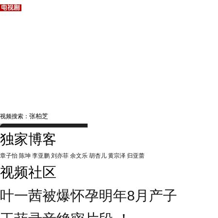
视频搜索：
独家博客
章子怡
陈坤
李亚鹏
刘亦菲
余文乐
胡杏儿
黄宗泽
归亚蕾
视频社区
叶一茜被爆怀孕明年8月产子