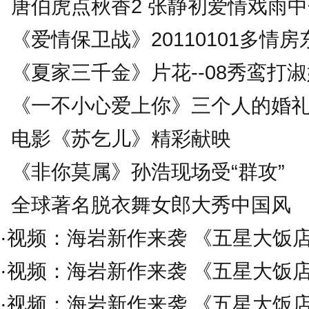
唐伯虎点秋香2 张静初爱情戏雨
《爱情保卫战》20110101多情房
《夏家三千金》片花--08秀鸾打
《一不小心爱上你》三个人的婚
电影《苏乞儿》精彩献映
《非你莫属》孙浩现场受“群攻”
全球著名脱衣舞女郎大秀中国风
·
视频：海岩新作来袭 《五星大饭
·
视频：海岩新作来袭 《五星大饭
·
视频：海岩新作来袭 《五星大饭