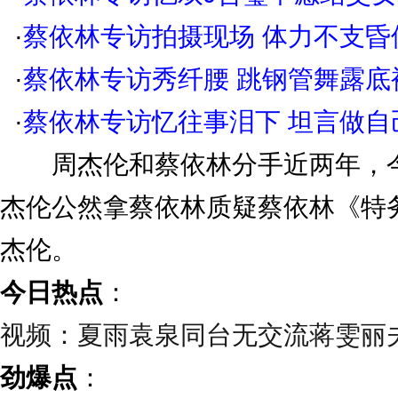
·
蔡依林专访拍摄现场 体力不支昏
·
蔡依林专访秀纤腰 跳钢管舞露底
·
蔡依林专访忆往事泪下 坦言做自
周杰伦和蔡依林分手近两年，今
杰伦公然拿蔡依林质疑蔡依林《特务
杰伦。
今日热点
：
视频：夏雨袁泉同台无交流蒋雯丽
劲爆点
：