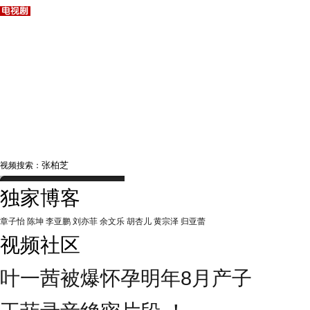
视频搜索：
独家博客
章子怡
陈坤
李亚鹏
刘亦菲
余文乐
胡杏儿
黄宗泽
归亚蕾
视频社区
叶一茜被爆怀孕明年8月产子