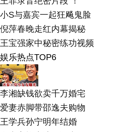
王菲录音绝密片段 ！
小S与嘉宾一起狂飚鬼脸
倪萍春晚走红内幕揭秘
王宝强家中秘密练功视频
娱乐热点TOP6
李湘缺钱欲卖千万婚宅
爱妻赤脚带邵逸夫购物
王学兵孙宁明年结婚