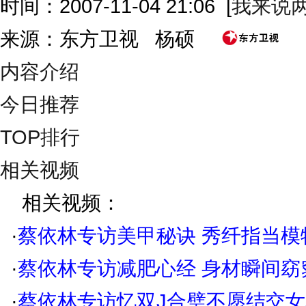
时间：2007-11-04 21:06
[
我来说
来源：东方卫视 杨硕
内容介绍
今日推荐
TOP排行
相关视频
相关视频：
·
蔡依林专访美甲秘诀 秀纤指当模
·
蔡依林专访减肥心经 身材瞬间窈
·
蔡依林专访忆双J合璧不愿结交