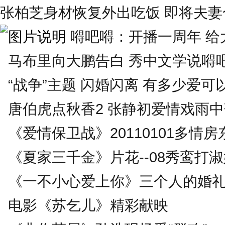
张柏芝身材恢复外出吃饭 即将夫妻合
嘚吧嘚：开播一周年 给大
马布里向大鹏告白 秀中文学说嘚
“战争”主题 闪婚闪离 有多少爱可
唐伯虎点秋香2 张静初爱情戏雨
《爱情保卫战》20110101多情房
《夏家三千金》片花--08秀鸾打
《一不小心爱上你》三个人的婚
电影《苏乞儿》精彩献映