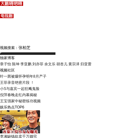
视频搜索：
独家博客
章子怡
陈坤
李亚鹏
刘亦菲
余文乐
胡杏儿
黄宗泽
归亚蕾
视频社区
叶一茜被爆怀孕明年8月产子
王菲录音绝密片段 ！
小S与嘉宾一起狂飚鬼脸
倪萍春晚走红内幕揭秘
王宝强家中秘密练功视频
娱乐热点TOP6
李湘缺钱欲卖千万婚宅