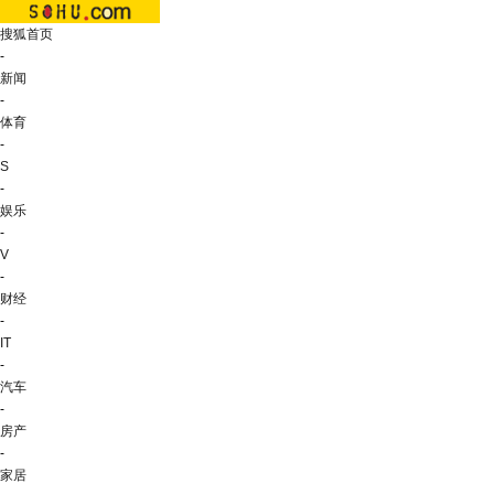
搜狐首页
-
新闻
-
体育
-
S
-
娱乐
-
V
-
财经
-
IT
-
汽车
-
房产
-
家居