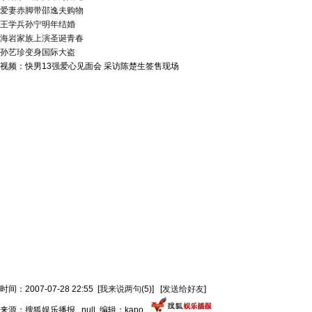
爱妻赤脚带邵逸夫购物
王学兵孙宁明年结婚
海岩家族上演圣诞青春
孙艺珍变身国际大盗
视频：快男13强爱心见面会 采访陈楚生签售现场
时间：2007-07-28 22:55
[
我来说两句
(5)
]
[
发送给好友
]
来源：搜狐娱乐播报 null 编辑：kapo