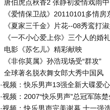
唐伯虎点秋香2 张静初爱情戏雨
《爱情保卫战》20110101多情房
《夏家三千金》片花--08秀鸾打
《一不小心爱上你》三个人的婚
电影《苏乞儿》精彩献映
《非你莫属》孙浩现场受“群攻”
全球著名脱衣舞女郎大秀中国风
·
视频：快乐男声13强全新大碟爱
·
视频：2007“快乐男声”总冠军陈
·
视频：快乐男声完美谢幕 十一强