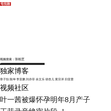
视频搜索：
独家博客
章子怡
陈坤
李亚鹏
刘亦菲
余文乐
胡杏儿
黄宗泽
归亚蕾
视频社区
叶一茜被爆怀孕明年8月产子