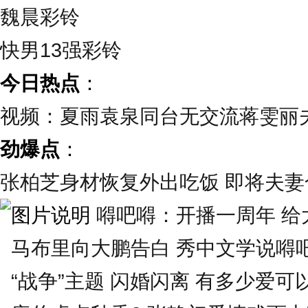
魏晨彩铃
快男13强彩铃
今日热点
：
视频：夏雨袁泉同台无交流蒋雯丽
劲爆点
：
张柏芝身材恢复外出吃饭 即将夫妻合
嘚吧嘚：开播一周年 给大
马布里向大鹏告白 秀中文学说嘚
“战争”主题 闪婚闪离 有多少爱可