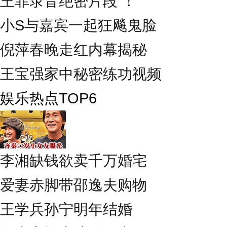
王菲录音绝密片段 ！
小S与嘉宾一起狂飚鬼脸
倪萍春晚走红内幕揭秘
王宝强家中秘密练功视频
娱乐热点TOP6
李湘缺钱欲卖千万婚宅
爱妻赤脚带邵逸夫购物
王学兵孙宁明年结婚