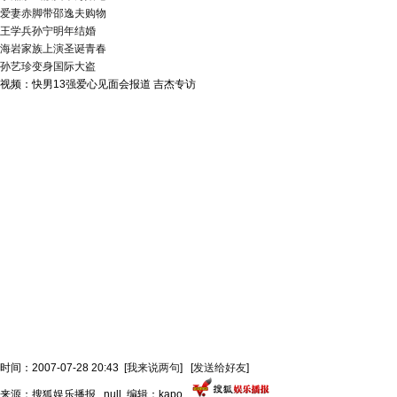
爱妻赤脚带邵逸夫购物
王学兵孙宁明年结婚
海岩家族上演圣诞青春
孙艺珍变身国际大盗
视频：快男13强爱心见面会报道 吉杰专访
时间：2007-07-28 20:43
[
我来说两句
]
[
发送给好友
]
来源：搜狐娱乐播报 null 编辑：kapo