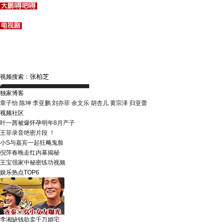
视频搜索：
独家博客
章子怡
陈坤
李亚鹏
刘亦菲
余文乐
胡杏儿
黄宗泽
归亚蕾
视频社区
叶一茜被爆怀孕明年8月产子
王菲录音绝密片段 ！
小S与嘉宾一起狂飚鬼脸
倪萍春晚走红内幕揭秘
王宝强家中秘密练功视频
娱乐热点TOP6
李湘缺钱欲卖千万婚宅