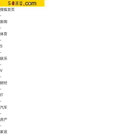
搜狐首页
-
新闻
-
体育
-
S
-
娱乐
-
V
-
财经
-
IT
-
汽车
-
房产
-
家居