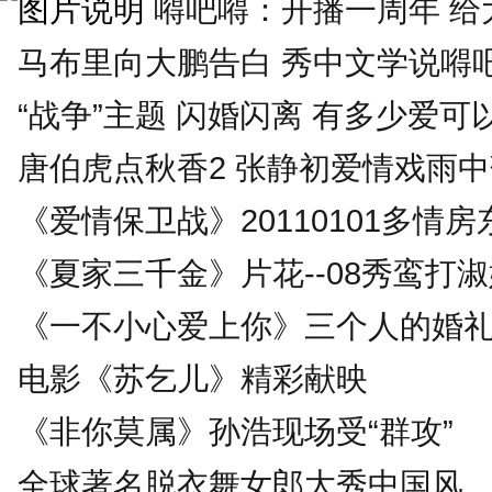
嘚吧嘚：开播一周年 给大
马布里向大鹏告白 秀中文学说嘚
“战争”主题 闪婚闪离 有多少爱可
唐伯虎点秋香2 张静初爱情戏雨
《爱情保卫战》20110101多情房
《夏家三千金》片花--08秀鸾打
《一不小心爱上你》三个人的婚
电影《苏乞儿》精彩献映
《非你莫属》孙浩现场受“群攻”
全球著名脱衣舞女郎大秀中国风