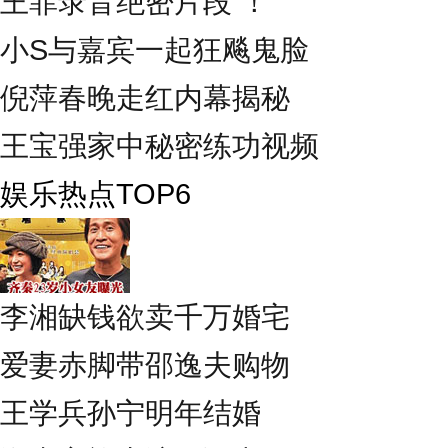
王菲录音绝密片段 ！
小S与嘉宾一起狂飚鬼脸
倪萍春晚走红内幕揭秘
王宝强家中秘密练功视频
娱乐热点TOP6
李湘缺钱欲卖千万婚宅
爱妻赤脚带邵逸夫购物
王学兵孙宁明年结婚