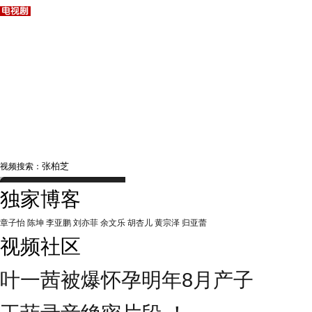
视频搜索：
独家博客
章子怡
陈坤
李亚鹏
刘亦菲
余文乐
胡杏儿
黄宗泽
归亚蕾
视频社区
叶一茜被爆怀孕明年8月产子