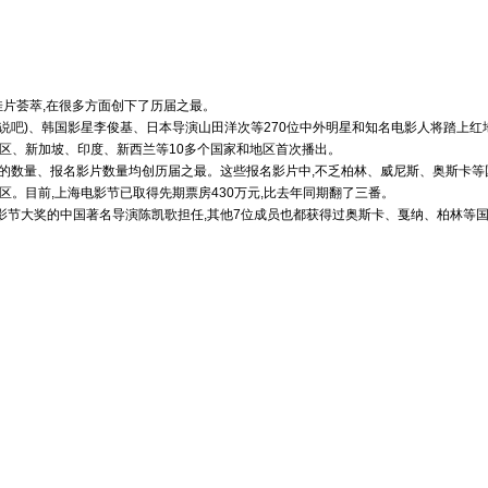
片荟萃,在很多方面创下了历届之最。
说吧
)
、韩国影星李俊基、日本导演山田洋次等270位中外明星和知名电影人将踏上红
、新加坡、印度、新西兰等10多个国家和地区首次播出。
的数量、报名影片数量均创历届之最。这些报名影片中,不乏柏林、威尼斯、奥斯卡等
地区。目前,上海电影节已取得先期票房430万元,比去年同期翻了三番。
影节大奖的中国著名导演陈凯歌担任,其他7位成员也都获得过奥斯卡、戛纳、柏林等