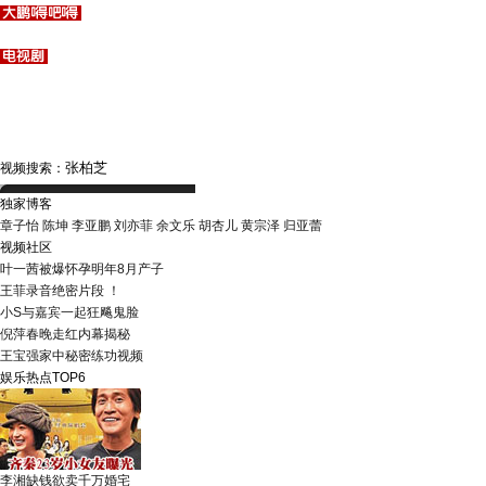
视频搜索：
独家博客
章子怡
陈坤
李亚鹏
刘亦菲
余文乐
胡杏儿
黄宗泽
归亚蕾
视频社区
叶一茜被爆怀孕明年8月产子
王菲录音绝密片段 ！
小S与嘉宾一起狂飚鬼脸
倪萍春晚走红内幕揭秘
王宝强家中秘密练功视频
娱乐热点TOP6
李湘缺钱欲卖千万婚宅