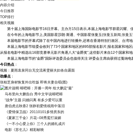
内容介绍
今日推荐
TOP排行
相关视频
第十届上海国际电影节16日开幕。主办方15日表示,本届上海电影节群星闪耀、佳
在今年的上海电影节上,美国影星莎朗·斯通、中国影星张曼玉
(
张曼玉新闻
,
张曼玉
本届电影节的开幕式除了在中国内地进行转播外,还将在香港特别行政区、台湾地区
本届上海电影节组委会收到了73个国家和地区的895部报名影片,报名国家和地区
从报名电影中精选出16部竞赛单元影片角逐八大“金爵奖”,这些影片来自12个国家和
本届上海电影节的“金爵”国际评选委员会也值得关注:评委会主席由获得过戛纳电
今日热点
：
视频：夏雨袁泉同台无交流蒋雯丽夫妇各自露面
劲爆点
：
张柏芝身材恢复外出吃饭 即将夫妻合唱(图)
嘚吧嘚：开播一周年 给大鹏定“最”
马布里向大鹏告白 秀中文学说嘚吧嘚
“战争”主题 闪婚闪离 有多少爱可以重
唐伯虎点秋香2 张静初爱情戏雨中落泪
《爱情保卫战》20110101多情房东的
《夏家三千金》片花--08秀鸾打淑媚
《一不小心爱上你》三个人的婚礼成片
电影《苏乞儿》精彩献映