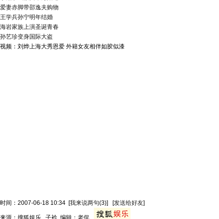
爱妻赤脚带邵逸夫购物
王学兵孙宁明年结婚
海岩家族上演圣诞青春
孙艺珍变身国际大盗
视频：刘烨上海大秀恩爱 外籍女友相伴如胶似漆
时间：2007-06-18 10:34
[
我来说两句
(3)
]
[
发送给好友
]
来源：搜狐娱乐 子衿 编辑：老侃