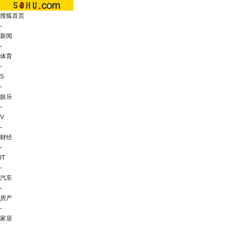
搜狐首页
-
新闻
-
体育
-
S
-
娱乐
-
V
-
财经
-
IT
-
汽车
-
房产
-
家居