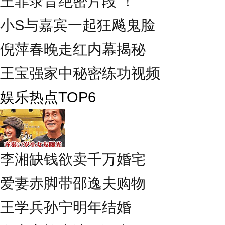
王菲录音绝密片段 ！
小S与嘉宾一起狂飚鬼脸
倪萍春晚走红内幕揭秘
王宝强家中秘密练功视频
娱乐热点TOP6
李湘缺钱欲卖千万婚宅
爱妻赤脚带邵逸夫购物
王学兵孙宁明年结婚