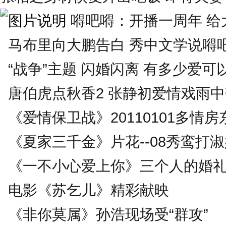
嘚吧嘚：开播一周年 给大
马布里向大鹏告白 秀中文学说嘚
“战争”主题 闪婚闪离 有多少爱可
唐伯虎点秋香2 张静初爱情戏雨
《爱情保卫战》20110101多情房
《夏家三千金》片花--08秀鸾打
《一不小心爱上你》三个人的婚
电影《苏乞儿》精彩献映
《非你莫属》孙浩现场受“群攻”