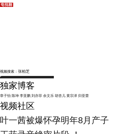
视频搜索：
独家博客
章子怡
陈坤
李亚鹏
刘亦菲
余文乐
胡杏儿
黄宗泽
归亚蕾
视频社区
叶一茜被爆怀孕明年8月产子