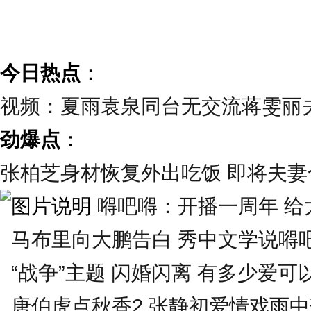
今日热点
：
视频：夏雨袁泉同台无交流蒋雯丽
劲爆点
：
张柏芝身材恢复外出吃饭 即将夫妻合
嘚吧嘚：开播一周年 给大
马布里向大鹏告白 秀中文学说嘚
“战争”主题 闪婚闪离 有多少爱可
唐伯虎点秋香2 张静初爱情戏雨