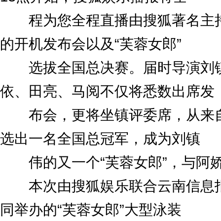
程为您全程直播由搜狐著名主持
的开机发布会以及“芙蓉女郎”
选拔全国总决赛。届时导演刘镇
依、田亮、马阅不仅将悉数出席发
布会，更将坐镇评委席，从来自
选出一名全国总冠军，成为刘镇
伟的又一个“芙蓉女郎”，与阿
本次由搜狐娱乐联合云南信息报
同举办的“芙蓉女郎”大型泳装