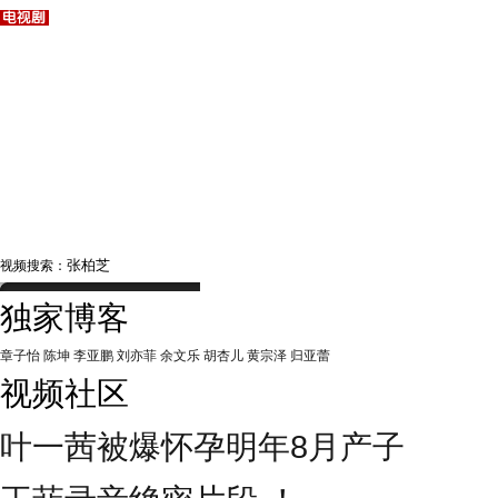
视频搜索：
独家博客
章子怡
陈坤
李亚鹏
刘亦菲
余文乐
胡杏儿
黄宗泽
归亚蕾
视频社区
叶一茜被爆怀孕明年8月产子