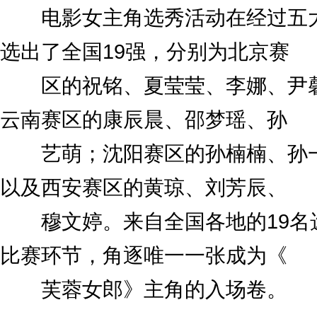
电影女主角选秀活动在经过五大
选出了全国19强，分别为北京赛
区的祝铭、夏莹莹、李娜、尹馨
云南赛区的康辰晨、邵梦瑶、孙
艺萌；沈阳赛区的孙楠楠、孙一
以及西安赛区的黄琼、刘芳辰、
穆文婷。来自全国各地的19名
比赛环节，角逐唯一一张成为《
芙蓉女郎》主角的入场卷。