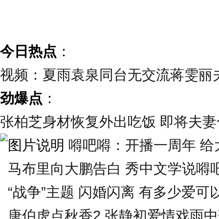
今日热点
：
视频：夏雨袁泉同台无交流蒋雯丽
劲爆点
：
张柏芝身材恢复外出吃饭 即将夫妻合
嘚吧嘚：开播一周年 给大
马布里向大鹏告白 秀中文学说嘚
“战争”主题 闪婚闪离 有多少爱可
唐伯虎点秋香2 张静初爱情戏雨