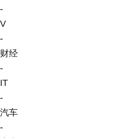
-
V
-
财经
-
IT
-
汽车
-