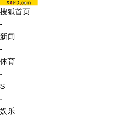
搜狐首页
-
新闻
-
体育
-
S
-
娱乐