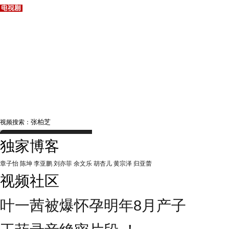
视频搜索：
独家博客
章子怡
陈坤
李亚鹏
刘亦菲
余文乐
胡杏儿
黄宗泽
归亚蕾
视频社区
叶一茜被爆怀孕明年8月产子