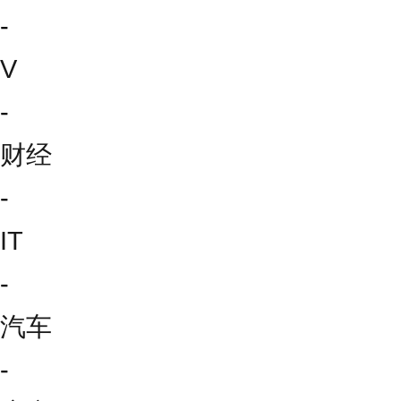
-
V
-
财经
-
IT
-
汽车
-