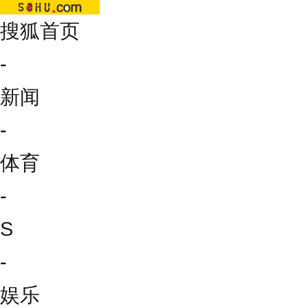
搜狐首页
-
新闻
-
体育
-
S
-
娱乐