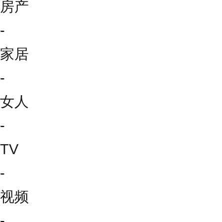
房产
-
家居
-
女人
-
TV
-
视频
-