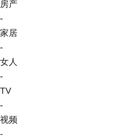
房产
-
家居
-
女人
-
TV
-
视频
-