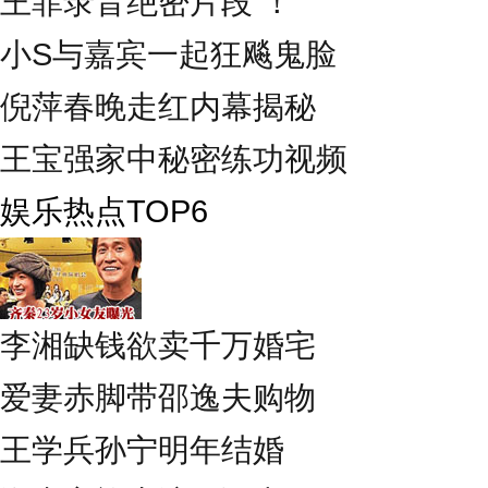
王菲录音绝密片段 ！
小S与嘉宾一起狂飚鬼脸
倪萍春晚走红内幕揭秘
王宝强家中秘密练功视频
娱乐热点TOP6
李湘缺钱欲卖千万婚宅
爱妻赤脚带邵逸夫购物
王学兵孙宁明年结婚