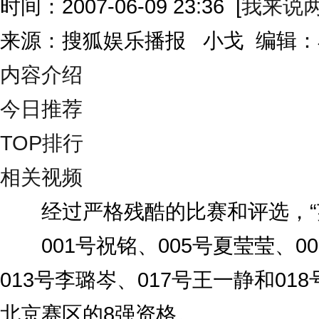
时间：2007-06-09 23:36
[
我来说
来源：搜狐娱乐播报 小戈 编辑
内容介绍
今日推荐
TOP排行
相关视频
经过严格残酷的比赛和评选，“
001号祝铭、005号夏莹莹、00
013号李璐岑、017号王一静和0
北京赛区的8强资格。