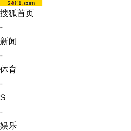
搜狐首页
-
新闻
-
体育
-
S
-
娱乐