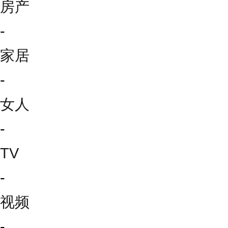
房产
-
家居
-
女人
-
TV
-
视频
-