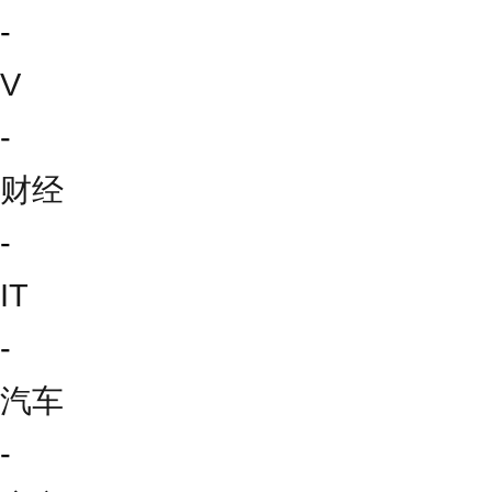
-
V
-
财经
-
IT
-
汽车
-