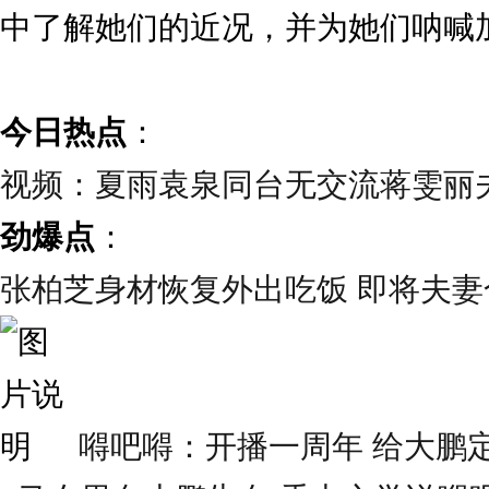
中了解她们的近况，并为她们呐喊
今日热点
：
视频：夏雨袁泉同台无交流蒋雯丽
劲爆点
：
张柏芝身材恢复外出吃饭 即将夫妻合
嘚吧嘚：开播一周年 给大鹏定