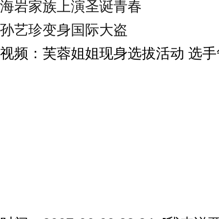
海岩家族上演圣诞青春
孙艺珍变身国际大盗
视频：芙蓉姐姐现身选拔活动 选