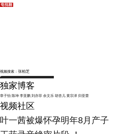
视频搜索：
独家博客
章子怡
陈坤
李亚鹏
刘亦菲
余文乐
胡杏儿
黄宗泽
归亚蕾
视频社区
叶一茜被爆怀孕明年8月产子