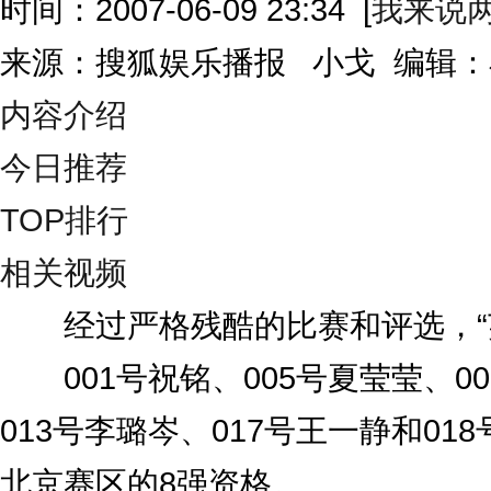
时间：2007-06-09 23:34
[
我来说
来源：搜狐娱乐播报 小戈 编辑
内容介绍
今日推荐
TOP排行
相关视频
经过严格残酷的比赛和评选，“
001号祝铭、005号夏莹莹、00
013号李璐岑、017号王一静和0
北京赛区的8强资格。